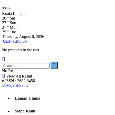
23
°c
Kuala Lumpur
26
°
Sat
27
°
Sun
27
°
Mon
25
°
Tue
Thursday, August 6, 2026
Cart /
RM
0.00
No products in the cart.
No Result
View All Result
e-ISSN : 2682-8456
Laman Utama
Siapa Kami