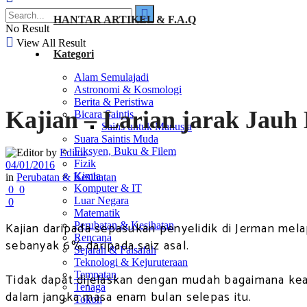
HANTAR ARTIKEL & F.A.Q
No Result
View All Result
Kategori
Alam Semulajadi
Astronomi & Kosmologi
Berita & Peristiwa
Kajian – Larian jarak Jauh
Bicara Saintis
Sains untuk Manusia
Suara Saintis Muda
Fiksyen, Buku & Filem
by
Editor
Fizik
04/01/2016
Kimia
in
Perubatan & Kesihatan
Komputer & IT
0
0
Luar Negara
0
Matematik
Kajian daripada sepasukan penyelidik di Jerman mel
Perubatan & Kesihatan
Rencana
sebanyak 6% daripada saiz asal.
Sejarah & Falsafah
Teknologi & Kejuruteraan
Tempatan
Tidak dapat dijelaskan dengan mudah bagaimana keada
Tenaga
dalam jangka masa enam bulan selepas itu.
Tokoh