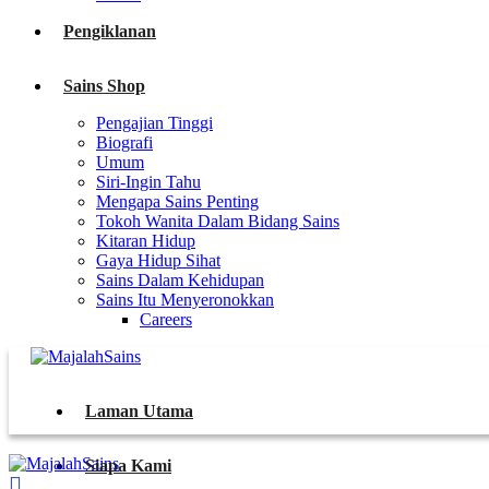
Pengiklanan
Sains Shop
Pengajian Tinggi
Biografi
Umum
Siri-Ingin Tahu
Mengapa Sains Penting
Tokoh Wanita Dalam Bidang Sains
Kitaran Hidup
Gaya Hidup Sihat
Sains Dalam Kehidupan
Sains Itu Menyeronokkan
Careers
Laman Utama
Siapa Kami