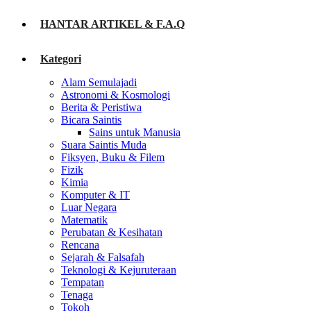
HANTAR ARTIKEL & F.A.Q
Kategori
Alam Semulajadi
Astronomi & Kosmologi
Berita & Peristiwa
Bicara Saintis
Sains untuk Manusia
Suara Saintis Muda
Fiksyen, Buku & Filem
Fizik
Kimia
Komputer & IT
Luar Negara
Matematik
Perubatan & Kesihatan
Rencana
Sejarah & Falsafah
Teknologi & Kejuruteraan
Tempatan
Tenaga
Tokoh