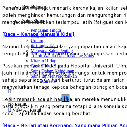
Pengiklanan
Penemuan ini sangat menarik kerana kajian-kajian s
boleh menghindar kemurungan dan mengurangkan risi
Sains Shop
mengecut disebabkan terlampau letih (fatigue) dan k
Pengajian Tinggi
[Baca – Kenapa Manusia Kidal]
Biografi
Umum
Namun begitu, pelari-pelari yang dipantau dalam kaj
Siri-Ingin Tahu
Mengapa Sains Penting
tempoh 64 hari. Tiada bukti yang menunjukkan berla
Tokoh Wanita Dalam Bidang Sains
Kitaran Hidup
Pasukan penyelidik daripada Hospital Universiti Ul
Gaya Hidup Sihat
Sains Dalam Kehidupan
jauh ini ialah bahagian yang berfungsi untuk mempro
Sains Itu Menyeronokkan
sahaja sepanjang 64 hari berturut-turut dalam larian
Careers
menyalurkan tenaga kepada bahagian-bahagian bada
Lebih menarik adalah hasil kajian mereka menunju
No Result
pada 2,500 km yang pertama tetapi dijana semula sel
View All Result
sendiri apabila badan sedang berehat.
[Baca – Berlari atau Berenang, Yang mana Pilihan An