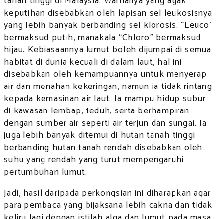
tanah tinggi di Malaysia. Warnanya yang agak
keputihan disebabkan oleh lapisan sel leukosisnya
yang lebih banyak berbanding sel klorosis. “Leuco”
bermaksud putih, manakala “Chloro” bermaksud
hijau. Kebiasaannya lumut boleh dijumpai di semua
habitat di dunia kecuali di dalam laut, hal ini
disebabkan oleh kemampuannya untuk menyerap
air dan menahan kekeringan, namun ia tidak rintang
kepada kemasinan air laut. Ia mampu hidup subur
di kawasan lembap, teduh, serta berhampiran
dengan sumber air seperti air terjun dan sungai. Ia
juga lebih banyak ditemui di hutan tanah tinggi
berbanding hutan tanah rendah disebabkan oleh
suhu yang rendah yang turut mempengaruhi
pertumbuhan lumut.
Jadi, hasil daripada perkongsian ini diharapkan agar
para pembaca yang bijaksana lebih cakna dan tidak
keliru lagi dengan istilah alga dan lumut pada masa