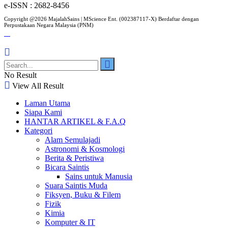
e-ISSN : 2682-8456
Copyright @2026 MajalahSains | MScience Ent. (002387117-X) Berdaftar dengan
Perpustakaan Negara Malaysia (PNM)
No Result
View All Result
Laman Utama
Siapa Kami
HANTAR ARTIKEL & F.A.Q
Kategori
Alam Semulajadi
Astronomi & Kosmologi
Berita & Peristiwa
Bicara Saintis
Sains untuk Manusia
Suara Saintis Muda
Fiksyen, Buku & Filem
Fizik
Kimia
Komputer & IT