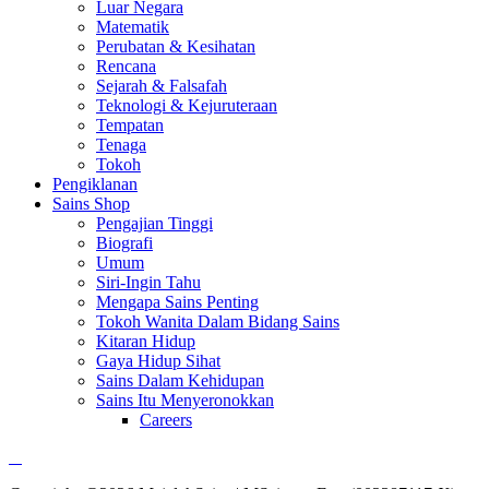
Luar Negara
Matematik
Perubatan & Kesihatan
Rencana
Sejarah & Falsafah
Teknologi & Kejuruteraan
Tempatan
Tenaga
Tokoh
Pengiklanan
Sains Shop
Pengajian Tinggi
Biografi
Umum
Siri-Ingin Tahu
Mengapa Sains Penting
Tokoh Wanita Dalam Bidang Sains
Kitaran Hidup
Gaya Hidup Sihat
Sains Dalam Kehidupan
Sains Itu Menyeronokkan
Careers