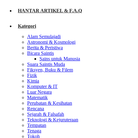
HANTAR ARTIKEL & F.A.Q
Kategori
Alam Semulajadi
Astronomi & Kosmologi
Berita & Peristiwa
Bicara Saintis
Sains untuk Manusia
Suara Saintis Muda
Fiksyen, Buku & Filem
Fizik
Kimia
Komputer & IT
Luar Negara
Matematik
Perubatan & Kesihatan
Rencana
Sejarah & Falsafah
Teknologi & Kejuruteraan
Tempatan
Tenaga
Tokoh