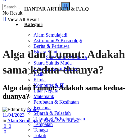
HANTAR ARTIKEL & F.A.Q
No Result
View All Result
Kategori
Alam Semulajadi
Astronomi & Kosmologi
Berita & Peristiwa
Alga dan Lumut: Adakah
Bicara Saintis
Sains untuk Manusia
Suara Saintis Muda
sama kedua-duanya?
Fiksyen, Buku & Filem
Fizik
Kimia
Komputer & IT
Alga dan Lumut: Adakah sama kedua-
Luar Negara
duanya?
Matematik
Perubatan & Kesihatan
Rencana
by
Editor
Sejarah & Falsafah
11/04/2023
Teknologi & Kejuruteraan
in
Alam Semulajadi
,
Berita & Peristiwa
Tempatan
0
0
Tenaga
0
Tokoh