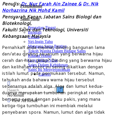
Penulis:
Dr. Nur Farah Ain Zainee &
Dr. Nik
Pengiklanan
Norhazrina Nik Mohd Kamil
Pensyarah Kanan, Jabatan Sains Biologi dan
Sains Shop
Bioteknologi,
Pengajian Tinggi
Fakulti Sains dan Teknologi, Universiti
Biografi
Kebangsaan Malaysia
Umum
Siri-Ingin Tahu
Pernahkah anda melihat dinding bangunan lama
Mengapa Sains Penting
Tokoh Wanita Dalam Bidang Sains
dan/atau dinding akuarium yang berwarna hijau
Kitaran Hidup
cerah dan hijau gelap? Dinding yang berwarna hijau
Gaya Hidup Sihat
Sains Dalam Kehidupan
dan kelihatan kotor ini sering dikaitkan dengan
Sains Itu Menyeronokkan
istilah lumut pada permukaan tersebut. Namun,
Careers
tahukah anda bahawa warna hijau tersebut
sebenarnya adalah alga. Alga dan lumut kedua-
duanya merupakan tumbuhan peringkat rendah
No Result
bersama-sama dengan paku pakis, yang mana
View All Result
ketiga-tiga tumbuhan ini membiak melalui
penyebaran spora. Namun, lumut dan alga tidak