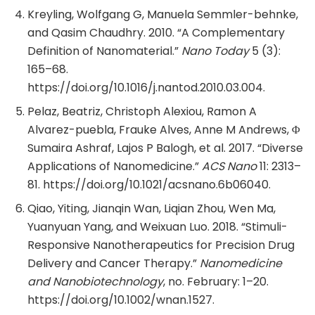
Kreyling, Wolfgang G, Manuela Semmler-behnke,
and Qasim Chaudhry. 2010. “A Complementary
Definition of Nanomaterial.”
Nano Today
5 (3):
165–68.
https://doi.org/10.1016/j.nantod.2010.03.004.
Pelaz, Beatriz, Christoph Alexiou, Ramon A
Alvarez-puebla, Frauke Alves, Anne M Andrews, Φ
Sumaira Ashraf, Lajos P Balogh, et al. 2017. “Diverse
Applications of Nanomedicine.”
ACS Nano
11: 2313–
81. https://doi.org/10.1021/acsnano.6b06040.
Qiao, Yiting, Jianqin Wan, Liqian Zhou, Wen Ma,
Yuanyuan Yang, and Weixuan Luo. 2018. “Stimuli-
Responsive Nanotherapeutics for Precision Drug
Delivery and Cancer Therapy.”
Nanomedicine
and Nanobiotechnology
, no. February: 1–20.
https://doi.org/10.1002/wnan.1527.