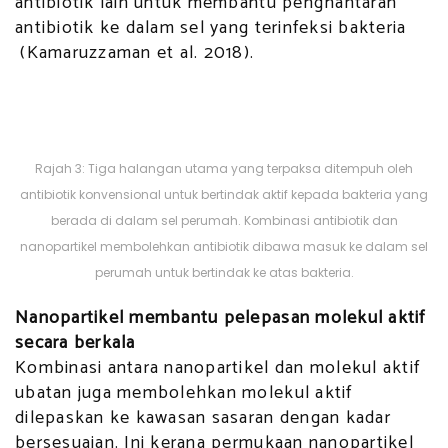
antibiotik lain untuk membantu penghantaran
antibiotik ke dalam sel yang terinfeksi bakteria
(Kamaruzzaman et al. 2018).
Rajah 3: Tiga halangan utama yang terpaksa ditempuh oleh
antibiotik konvensional untuk bertindak aktif kepada bakteria yang
berada di dalam sel perumah. Kombinasi antibiotik dan
nanopartikel membolehkan antibiotik dibawa masuk ke dalam sel
perumah untuk bertindak ke atas bakteria.
Nanopartikel membantu pelepasan molekul aktif
secara berkala
Kombinasi antara nanopartikel dan molekul aktif
ubatan juga membolehkan molekul aktif
dilepaskan ke kawasan sasaran dengan kadar
bersesuaian. Ini kerana permukaan nanopartikel