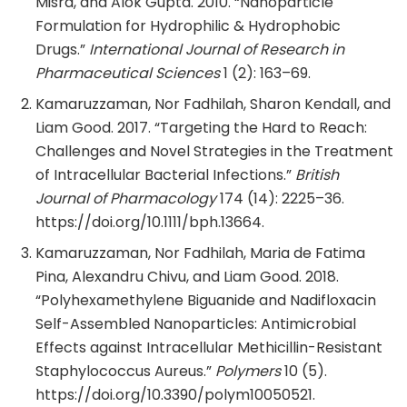
Misra, and Alok Gupta. 2010. “Nanoparticle
Formulation for Hydrophilic & Hydrophobic
Drugs.”
International Journal of Research in
Pharmaceutical Sciences
1 (2): 163–69.
Kamaruzzaman, Nor Fadhilah, Sharon Kendall, and
Liam Good. 2017. “Targeting the Hard to Reach:
Challenges and Novel Strategies in the Treatment
of Intracellular Bacterial Infections.”
British
Journal of Pharmacology
174 (14): 2225–36.
https://doi.org/10.1111/bph.13664.
Kamaruzzaman, Nor Fadhilah, Maria de Fatima
Pina, Alexandru Chivu, and Liam Good. 2018.
“Polyhexamethylene Biguanide and Nadifloxacin
Self-Assembled Nanoparticles: Antimicrobial
Effects against Intracellular Methicillin-Resistant
Staphylococcus Aureus.”
Polymers
10 (5).
https://doi.org/10.3390/polym10050521.