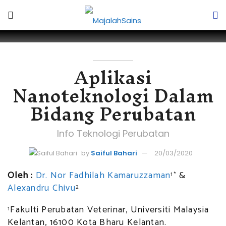
Aplikasi
Nanoteknologi Dalam
Bidang Perubatan
Info Teknologi Perubatan
by
Saiful Bahari
20/03/2020
Oleh :
Dr. Nor Fadhilah Kamaruzzaman
&
1*
Alexandru Chivu
2
Fakulti Perubatan Veterinar, Universiti Malaysia
1
Kelantan, 16100 Kota Bharu Kelantan.