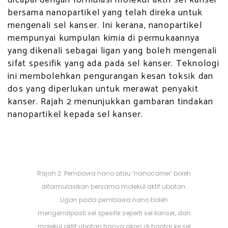
dicapai dengan formulasi molekul aktif sel kanser
bersama nanopartikel yang telah direka untuk
mengenali sel kanser. Ini kerana, nanopartikel
mempunyai kumpulan kimia di permukaannya
yang dikenali sebagai ligan yang boleh mengenali
sifat spesifik yang ada pada sel kanser. Teknologi
ini membolehkan pengurangan kesan toksik dan
dos yang diperlukan untuk merawat penyakit
kanser. Rajah 2 menunjukkan gambaran tindakan
nanopartikel kepada sel kanser.
Rajah 2: Pembawa nano atau ‘nanocarrier’ boleh
diformulasikan bersama molekul aktif ubatan.
Ligan pada pembawa nano boleh
mengenalpasti sel spesifik seperti sel kanser, dan
molekul aktif ubatan hanya akan di hantar ke sel