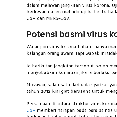
dalam melawan jangkitan virus korona. 
berkesan dalam melindungi badan terhada
CoV dan MERS-CoV.
Potensi basmi virus 
Walaupun virus korona baharu hanya men
kalangan orang awam, tapi wabak ini tida
Ia berikutan jangkitan tersebut boleh me
menyebabkan kematian jika ia berlaku pad
Novavax, salah satu daripada syarikat y
tahun 2012 kini giat berusaha untuk meng
Persamaan di antara struktur virus koro
CoV
memberi harapan pada para saintis u
berkesan bagi merawat ketiga-tiga virus 