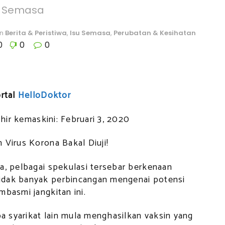
u Semasa
in
Berita & Peristiwa
,
Isu Semasa
,
Perubatan & Kesihatan
0
0
0
ortal
HelloDoktor
khir kemaskini: Februari 3, 2020
a, pelbagai spekulasi tersebar berkenaan
idak banyak perbincangan mengenai potensi
mbasmi jangkitan ini.
 syarikat lain mula menghasilkan vaksin yang