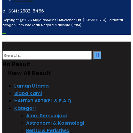
e-ISSN : 2682-8456
Copyright @2026 MajalahSains | MScience Ent. (002387117-X) Berdaftar
dengan Perpustakaan Negara Malaysia (PNM)
No Result
View All Result
Laman Utama
Siapa Kami
HANTAR ARTIKEL & F.A.Q
Kategori
Alam Semulajadi
Astronomi & Kosmologi
Berita & Peristiwa