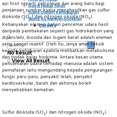
api fosil seperti petroleum dan arang batu bagi
Gaya Hidup Sihat
penjanaan sumber kuasa menghasilkan gas sulfur
Sains Dalam Kehidupan
dioksida (SO
) dan nitrogen oksida (NO
).
2
x
Sains Itu Menyeronokkan
Kebanyakan elemen bahan pencemar udara hasil
Careers
daripada pembakaran seperti gas hidrokarbon yang
diperolehi, biosida dan logam berat adalah elemen
yang sangat reaktif. Oleh itu, ianya amat toksik
kepada kehidupan apabila melibatkan metabolisma
No Result
dan tindak balas biokimia. Antara kesan utama
View All Result
pencemaran udara terhadap manusia adalah sistem
pernafasan iaitu mengundang kepada pengurangan
fungsi paru-paru, penyakit lelah, penyakit
kardiovaskular, barah dan akhirnya boleh
menyebabkan kematian.
Sulfur dioksida (SO
) dan nitrogen oksida (NO
)
2
x