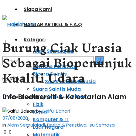
Siapa Kami
HANTAR ARTIKEL & F.A.Q
Burung Ciak Urasia
Kategori
Alam Semulajadi
Sebagai Biopenunjuk
Astronomi & Kosmologi
Berita & Peristiwa
Kualiti Udara
Bicara Saintis
No Result
Sains untuk Manusia
Suara Saintis Muda
Info Biodiversiti & Kelestarian Alam
Fiksyen, Buku & Filem
View All Result
Fizik
by
Saiful Bahari
Kimia
07/08/2020
Komputer & IT
in
Alam Semulajadi
,
Berita & Peristiwa
,
Isu Semasa
Luar Negara
0
0
Matematik