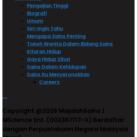
Pengajian Tinggi
Biografi
Umum
Siri-Ingin Tahu
Mengapa Sains Penting
Tokoh Wanita Dalam Bidang Sains
Kitaran Hidup
Gaya Hidup Sihat
Sains Dalam Kehidupan
Sains Itu Menyeronokkan
Careers
Copyright @2026 MajalahSains |
MScience Ent. (002387117-X) Berdaftar
dengan Perpustakaan Negara Malaysia