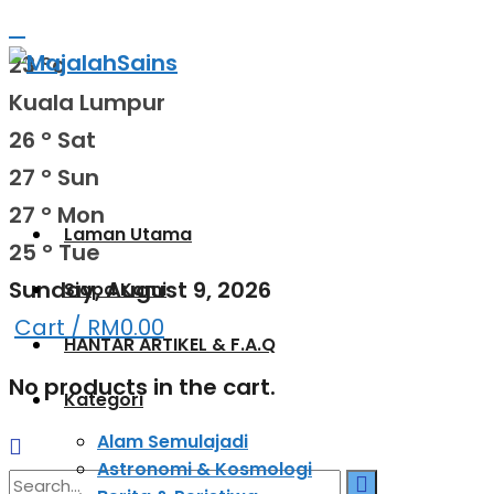
23
°c
Kuala Lumpur
26
°
Sat
27
°
Sun
27
°
Mon
Laman Utama
25
°
Tue
Sunday, August 9, 2026
Siapa Kami
Cart /
RM
0.00
HANTAR ARTIKEL & F.A.Q
No products in the cart.
Kategori
Alam Semulajadi
Astronomi & Kosmologi