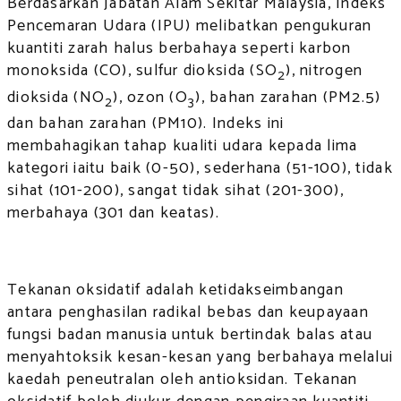
Berdasarkan Jabatan Alam Sekitar Malaysia, Indeks
Pencemaran Udara (IPU) melibatkan pengukuran
kuantiti zarah halus berbahaya seperti karbon
monoksida (CO), sulfur dioksida (SO
), nitrogen
2
dioksida (NO
), ozon (O
), bahan zarahan (PM2.5)
2
3
dan bahan zarahan (PM10). Indeks ini
membahagikan tahap kualiti udara kepada lima
kategori iaitu baik (0-50), sederhana (51-100), tidak
sihat (101-200), sangat tidak sihat (201-300),
merbahaya (301 dan keatas).
Tekanan oksidatif adalah ketidakseimbangan
antara penghasilan radikal bebas dan keupayaan
fungsi badan manusia untuk bertindak balas atau
menyahtoksik kesan-kesan yang berbahaya melalui
kaedah peneutralan oleh antioksidan. Tekanan