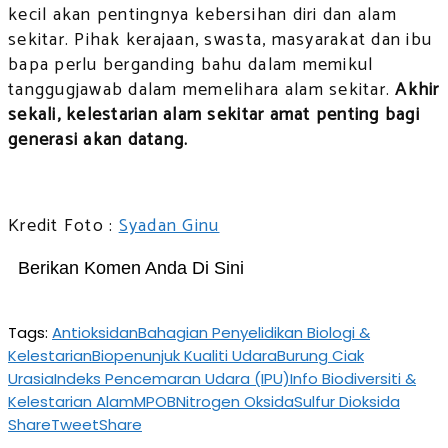
kecil akan pentingnya kebersihan diri dan alam
sekitar. Pihak kerajaan, swasta, masyarakat dan ibu
bapa perlu berganding bahu dalam memikul
tanggugjawab dalam memelihara alam sekitar.
Akhir
sekali, kelestarian alam sekitar amat penting bagi
generasi akan datang.
Kredit Foto :
Syadan Ginu
Berikan Komen Anda Di Sini
Tags:
Antioksidan
Bahagian Penyelidikan Biologi &
Kelestarian
Biopenunjuk Kualiti Udara
Burung Ciak
Urasia
Indeks Pencemaran Udara (IPU)
Info Biodiversiti &
Kelestarian Alam
MPOB
Nitrogen Oksida
Sulfur Dioksida
Share
Tweet
Share