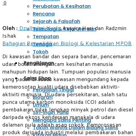
0
Perubatan & Kesihatan
Rencana
Sejarah & Falsafah
Oleh :
Dzulhelmi Nasir
, Assyira Hasi dan Radzmin
Teknologi & Kejuruteraan
Ishak
Tempatan
Bahagian Penyelidikan Biologi & Kelestarian MPOB
Tenaga
Tokoh
Di kawasan bandar dan separa bandar, pencemaran
Pengiklanan
udara boleh mengancam kesihatan manusia
mahupun hidupan lain. Tumpuan populasi manusia
Sains Shop
yang padat di suatu kawasan mengundang kepada
kemerosotan kualiti udara disebabkan aktiviti-
Pengajian Tinggi
aktiviti manusia. Di udara persekitaran, salah satu
Biografi
punca utama karbon monoksida (CO) adalah
Umum
pembakaran tidak lengkap minyak petrol dan diesel
Siri-Ingin Tahu
daripada ekzos kenderaan manakala di udara
Mengapa Sains Penting
dalaman pula adalah asap rokok. Pemprosesan
Tokoh Wanita Dalam Bidang Sains
produk daripada industri melalui pembakaran bahan
Kitaran Hidup