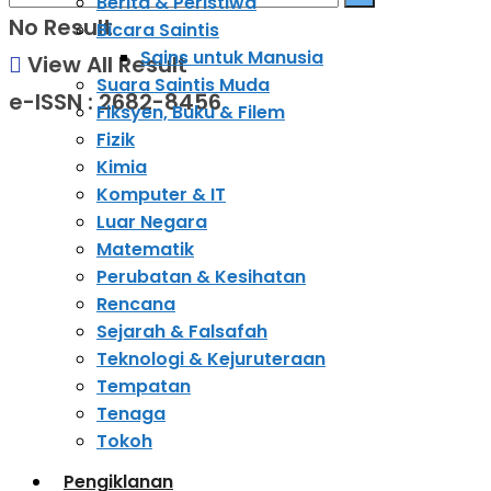
Berita & Peristiwa
No Result
Bicara Saintis
Sains untuk Manusia
View All Result
Suara Saintis Muda
e-ISSN : 2682-8456
Fiksyen, Buku & Filem
Fizik
Kimia
Komputer & IT
Luar Negara
Matematik
Perubatan & Kesihatan
Rencana
Sejarah & Falsafah
Teknologi & Kejuruteraan
Tempatan
Tenaga
Tokoh
Pengiklanan