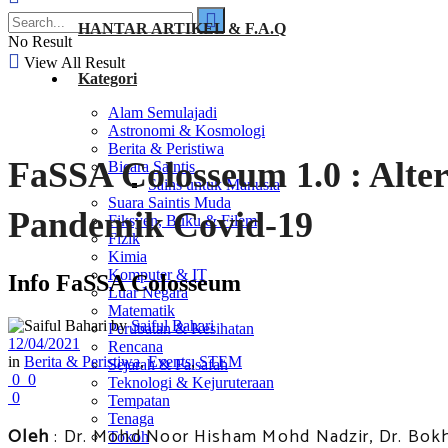
HANTAR ARTIKEL & F.A.Q
No Result
View All Result
Kategori
Alam Semulajadi
Astronomi & Kosmologi
Berita & Peristiwa
FaSSA Colosseum 1.0 : Alte
Bicara Saintis
Sains untuk Manusia
Suara Saintis Muda
Pandemik Covid-19
Fiksyen, Buku & Filem
Fizik
Kimia
Komputer & IT
Info FaSSA Colosseum
Luar Negara
Matematik
by
Saiful Bahari
Perubatan & Kesihatan
12/04/2021
Rencana
in
Berita & Peristiwa
,
Events
,
STEM
Sejarah & Falsafah
0
0
Teknologi & Kejuruteraan
0
Tempatan
Tenaga
Oleh
: Dr. Mohd Noor Hisham Mohd Nadzir, Dr. Bokha
Tokoh