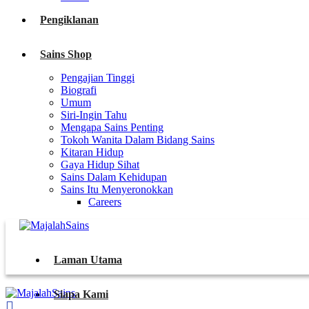
Pengiklanan
Sains Shop
Pengajian Tinggi
Biografi
Umum
Siri-Ingin Tahu
Mengapa Sains Penting
Tokoh Wanita Dalam Bidang Sains
Kitaran Hidup
Gaya Hidup Sihat
Sains Dalam Kehidupan
Sains Itu Menyeronokkan
Careers
Laman Utama
Siapa Kami