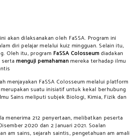
ni akan dilaksanakan oleh FaSSA. Program ini
m diri pelajar melalui kuiz mingguan. Selain itu,
g. Oleh itu, program
FaSSA Colosseum
diadakan
g serta
menguji pemahaman
mereka terhadap ilmu
ntis
telah menjayakan FaSSA Colosseum melalui platform
ni merupakan suatu inisiatif untuk kekal berhubung
u Sains meliputi subjek Biologi, Kimia, Fizik dan
ila menerima 212 penyertaan, melibatkan peserta
6 Disember 2020 dan 2 Januari 2021. Soalan
uan am sains, sejarah saintis, pengetahuan am amali