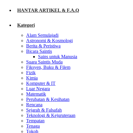
HANTAR ARTIKEL & F.A.Q
Kategori
Alam Semulajadi
Astronomi & Kosmologi
Berita & Peristiwa
Bicara Saintis
Sains untuk Manusia
Suara Saintis Muda
Fiksyen, Buku & Filem
Fizik
Kimia
Komputer & IT
Luar Negara
Matematik
Perubatan & Kesihatan
Rencana
Sejarah & Falsafah
Teknologi & Kejuruteraan
Tempatan
Tenaga
Tokoh