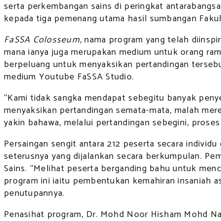
serta perkembangan sains di peringkat antarabangsa
kepada tiga pemenang utama hasil sumbangan Fakulti 
FaSSA Colosseum
, nama program yang telah diinspi
mana ianya juga merupakan medium untuk orang rama
berpeluang untuk menyaksikan pertandingan tersebu
medium Youtube FaSSA Studio.
“Kami tidak sangka mendapat sebegitu banyak penyert
menyaksikan pertandingan semata-mata, malah merek
yakin bahawa, melalui pertandingan sebegini, prose
Persaingan sengit antara 212 peserta secara individ
seterusnya yang dijalankan secara berkumpulan. Pem
Sains. “Melihat peserta berganding bahu untuk menca
program ini iaitu pembentukan kemahiran insaniah asa
penutupannya.
Penasihat program, Dr. Mohd Noor Hisham Mohd Nadzi