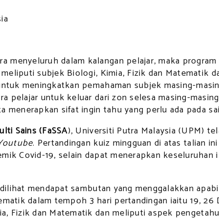
sia
a menyeluruh dalam kalangan pelajar, maka program i
liputi subjek Biologi, Kimia, Fizik dan Matematik dala
i untuk meningkatkan pemahaman subjek masing-masin
a pelajar untuk keluar dari zon selesa masing-masin
a menerapkan sifat ingin tahu yang perlu ada pada sai
lti Sains (FaSSA
), Universiti Putra Malaysia (UPM) 
Youtube
. Pertandingan kuiz mingguan di atas talian i
mik Covid-19, selain dapat menerapkan keseluruhan ilm
tu dilihat mendapat sambutan yang menggalakkan apab
Matematik dalam tempoh 3 hari pertandingan iaitu 19, 2
imia, Fizik dan Matematik dan meliputi aspek pengetah