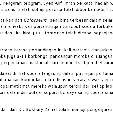
. Pengarah program, Syed Alif Imran berkata, hadiah 
Sains, malah setiap peserta telah diberikan e-Sijil s
rasikan dari
Colosseum
, seni bina terbesar dalam sej
i menyaksikan pertandingan tersebut secara terbuka.
t dan kira-kira 4000 tontonan telah dicapai sepanj
aan kerana pertandingan ini kali pertama dianjurkan 
a juga aktif berkongsi pandangan mereka di ruangan
s perpindahan maklumat dan demonstrasi pembelajaran
u dapat dilihat secara langsung dalam pusingan perta
bahagian kumpulan telah disusun secara rawak yang m
pai matlamat mereka walaupun terdiri dari setiap jab
s dalam diri pelajar seperti berdaya saing secara sih
r dan Dr. Bokhary Zainal telah memuji penganjuran pe