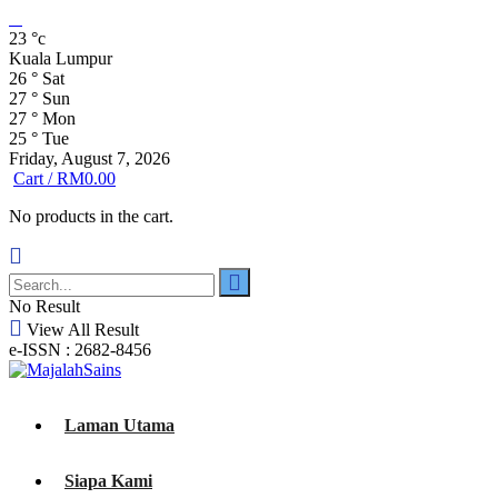
23
°c
Kuala Lumpur
26
°
Sat
27
°
Sun
27
°
Mon
25
°
Tue
Friday, August 7, 2026
Cart /
RM
0.00
No products in the cart.
No Result
View All Result
e-ISSN : 2682-8456
Laman Utama
Siapa Kami