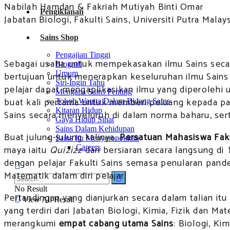
Nabilah Hamdan & Fakriah Mutiyah Binti Omar
Pengiklanan
Jabatan Biologi, Fakulti Sains, Universiti Putra Malay
Sains Shop
Pengajian Tinggi
Sebagai usaha untuk mempekasakan ilmu Sains secar
Biografi
Umum
bertujuan untuk menerapkan keseluruhan ilmu Sains me
Siri-Ingin Tahu
pelajar dapat mengaplikasikan ilmu yang diperoleh
Mengapa Sains Penting
buat kali pertama untuk memberi peluang kepada par
Tokoh Wanita Dalam Bidang Sains
Kitaran Hidup
Sains secara menyeluruh di dalam norma baharu, sert
Gaya Hidup Sihat
Sains Dalam Kehidupan
Buat julung-julung kalinya,
Persatuan Mahasiswa Faku
Sains Itu Menyeronokkan
maya iaitu
Quizizz
dan bersiaran secara langsung di
Careers
dengan pelajar Fakulti Sains semasa penularan pande
Matematik dalam diri pelajar.
No Result
Pertandingan yang dianjurkan secara dalam talian i
View All Result
yang terdiri dari Jabatan Biologi, Kimia, Fizik dan 
merangkumi
empat cabang utama Sains
: Biologi, K