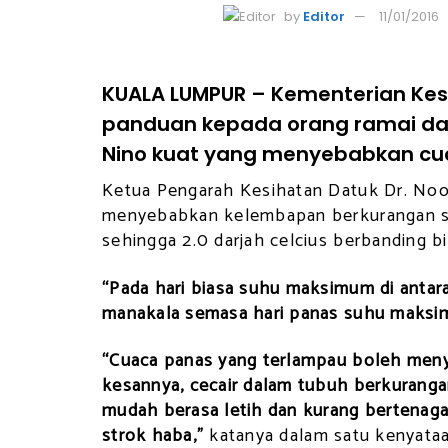
by
Editor
11/01/2016
KUALA LUMPUR – Kementerian Kesi
panduan kepada orang ramai d
Nino kuat yang menyebabkan cua
Ketua Pengarah Kesihatan Datuk Dr. Noo
menyebabkan kelembapan berkurangan se
sehingga 2.0 darjah celcius berbanding bi
“Pada hari biasa suhu maksimum di antara 
manakala semasa hari panas suhu maksimu
“Cuaca panas yang terlampau boleh men
kesannya, cecair dalam tubuh berkuranga
mudah berasa letih dan kurang bertenaga 
strok haba,”
katanya dalam satu kenyataan