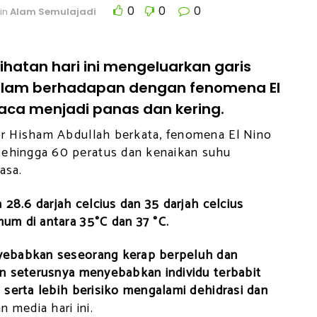
0
0
0
in
Alam Semulajadi
hatan hari ini mengeluarkan garis
alam berhadapan dengan fenomena El
ca menjadi panas dan kering.
r Hisham Abdullah berkata, fenomena El Nino
hingga 60 peratus dan kenaikan suhu
asa.
28.6 darjah celcius dan 35 darjah celcius
m di antara 35°C dan 37 °C.
yebabkan seseorang kerap berpeluh dan
n seterusnya menyebabkan individu terbabit
serta lebih berisiko mengalami dehidrasi dan
 media hari ini.