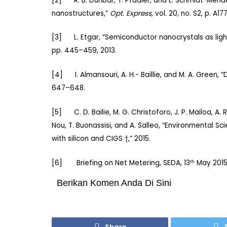
[2] R. B. Dunbar, T. Pfadler, and L. Schmidt-Mende
nanostructures,”
Opt. Express
, vol. 20, no. S2, p. A177
[3] L. Etgar, “Semiconductor nanocrystals as light 
pp. 445–459, 2013.
[4] I. Almansouri, A. H.- Baillie, and M. A. Green, “
647–648.
[5] C. D. Bailie, M. G. Christoforo, J. P. Mailoa, A. R.
Nou, T. Buonassisi, and A. Salleo, “Environmental S
with silicon and CIGS †,” 2015.
[6] Briefing on Net Metering, SEDA, 13
May 2015
th
Berikan Komen Anda Di Sini
Share