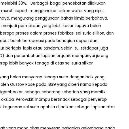
a melebihi 30%. Berbagai-bagai pendekatan dilakukan
 murah seperti menggunakan silikon wafer yang nipis,
cahaya, mengurang penggunaan bahan kimia berbahaya,
 menjadi permukaan yang lebih kasar supaya boleh
apa proses dalam proses fabrikasi sel suria silikon, dan
rsebut boleh beroperasi pada bahagian depan dan
ur berlapis-lapis atau tandem. Selain itu, terdapat juga
QD) dan penambahan lapisan organik mempunyai jurang
p labih banyak tenaga di atas sel suria silikon.
n yang boleh menyerap tenaga suria dengan baik yang
ai oleh Gustov Rose pada 1839 yang diberi nama kepada
t digambarkan sebagai sebarang sebatian yang memiliki
um oksida. Perovskit mampu bertindak sebagai penyerap
k kegunaan sel suria apabila dijadikan sebagai lapisan atas
 ubah yang mana akan menyerap bahagian gelombang pada