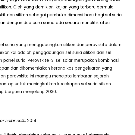
likon. Oleh yang demikian, kajian yang terbaru bermula
it dan silikon sebagai pembuka dimensi baru bagi sel suria
gkan dengan dua cara sama ada secara monolitik atau
l suria yang menggabungkan silikon dan perovskite dalam
kanikal adalah penggabungan sel suria silikon dan sel
 panel suria. Perovskite-Si sel solar merupakan kombinasi
apan dan dikomersialkan kerana kos pengeluaran yang
i dan perovskite ini mampu mencipta lembaran sejarah
ntap untuk meningkatkan kecekapan sel suria silikon
ang berguna menjelang 2030.
 solar cells
. 2014.