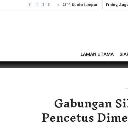
23
Kuala Lumpur
Friday, Augu
°C
LAMAN UTAMA
SIA
Gabungan Sil
Pencetus Dimen