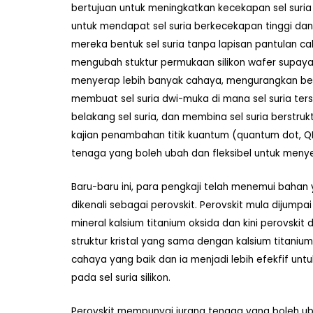
bertujuan untuk meningkatkan kecekapan sel suri
untuk mendapat sel suria berkecekapan tinggi dan
mereka bentuk sel suria tanpa lapisan pantulan 
mengubah stuktur permukaan silikon wafer supaya
menyerap lebih banyak cahaya, mengurangkan beber
membuat sel suria dwi-muka di mana sel suria te
belakang sel suria, dan membina sel suria berstrukt
kajian penambahan titik kuantum (quantum dot, 
tenaga yang boleh ubah dan fleksibel untuk menyera
Baru-baru ini, para pengkaji telah menemui baha
dikenali sebagai perovskit. Perovskit mula dijump
mineral kalsium titanium oksida dan kini perovski
struktur kristal yang sama dengan kalsium titani
cahaya yang baik dan ia menjadi lebih efekfif untu
pada sel suria silikon.
Perovskit mempunyai jurang tenaga yang boleh