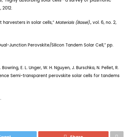
, “Highly absorbing solar cells—a survey of plasmonic
, 2012.
harvesters in solar cells,”
Materials (Basel).
, vol. 6, no. 2,
Dual-­Junction Perovskite/Silicon Tandem Solar Cell,” pp.
 Bowring, E. L. Unger, W. H. Nguyen, J. Burschka, N. Pellet, R.
cience Semi-transparent perovskite solar cells for tandems
.
Tweet
Share