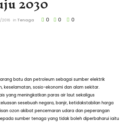
ju 2030
0
0
0
7/2016
in
Tenaga
 arang batu dan petroleum sebagai sumber elektrik
, keselamatan, sosio-ekonomi dan alam sekitar.
s yang meningkatkan paras air laut sekaligus
luasan sesebuah negara, banjir, ketidakstabilan harga
ipisan ozon akibat pencemaran udara dan peperangan
pada sumber tenaga yang tidak boleh diperbaharui iaitu