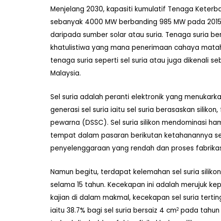
Menjelang 2030, kapasiti kumulatif Tenaga Keterb
sebanyak 4000 MW berbanding 985 MW pada 2015
daripada sumber solar atau suria. Tenaga suria ber
khatulistiwa yang mana penerimaan cahaya mataha
tenaga suria seperti sel suria atau juga dikenali
Malaysia.
Sel suria adalah peranti elektronik yang menukar
generasi sel suria iaitu sel suria berasaskan silikon, 
pewarna (DSSC). Sel suria silikon mendominasi hamp
tempat dalam pasaran berikutan ketahanannya sel
penyelenggaraan yang rendah dan proses fabrikasi
Namun begitu, terdapat kelemahan sel suria siliko
selama 15 tahun. Kecekapan ini adalah merujuk kep
kajian di dalam makmal, kecekapan sel suria tertin
iaitu 38.7% bagi sel suria bersaiz 4 cm
pada tahun 
2