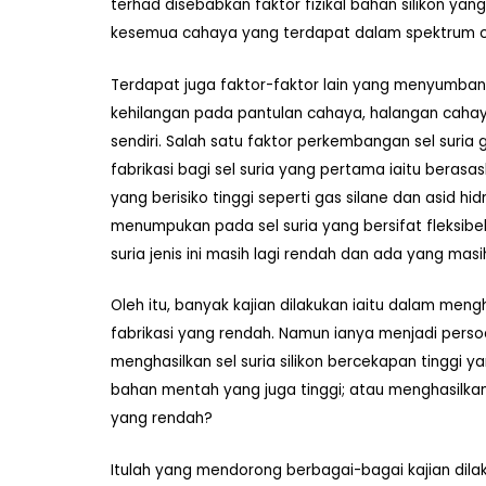
terhad disebabkan faktor fizikal bahan silikon 
kesemua cahaya yang terdapat dalam spektrum 
Terdapat juga faktor-faktor lain yang menyumban
kehilangan pada pantulan cahaya, halangan cahaya,
sendiri. Salah satu faktor perkembangan sel suria
fabrikasi bagi sel suria yang pertama iaitu beras
yang berisiko tinggi seperti gas silane dan asid hi
menumpukan pada sel suria yang bersifat fleksibel
suria jenis ini masih lagi rendah dan ada yang mas
Oleh itu, banyak kajian dilakukan iaitu dalam mengh
fabrikasi yang rendah. Namun ianya menjadi per
menghasilkan sel suria silikon bercekapan tinggi 
bahan mentah yang juga tinggi; atau menghasilkan
yang rendah?
Itulah yang mendorong berbagai-bagai kajian dilakuk