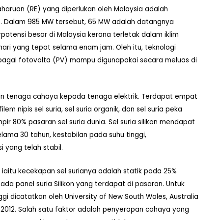
aharuan (RE) yang diperlukan oleh Malaysia adalah
. Dalam 985 MW tersebut, 65 MW adalah datangnya
potensi besar di Malaysia kerana terletak dalam iklim
ri yang tepat selama enam jam. Oleh itu, teknologi
 sebagai fotovolta (PV) mampu digunapakai secara meluas di
kan tenaga cahaya kepada tenaga elektrik. Terdapat empat
filem nipis sel suria, sel suria organik, dan sel suria peka
ir 80% pasaran sel suria dunia. Sel suria silikon mendapat
ama 30 tahun, kestabilan pada suhu tinggi,
 yang telah stabil.
n iaitu kecekapan sel surianya adalah statik pada 25%
ada panel suria Silikon yang terdapat di pasaran. Untuk
ggi dicatatkan oleh University of New South Wales, Australia
2012. Salah satu faktor adalah penyerapan cahaya yang