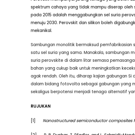
spektrum cahaya yang tidak mampu diserap oleh si
pada 2015 adalah menggabungkan sel suria perovsk
menuju 2030. Perovskit dan silikon boleh digabun
mekanikal.
Sambungan monolitik bermaksud pemfabrikasian se
satu sel suria yang sama. Manakala, sambungan me
suria perovskite di dalam litar semasa pemasangan
bahan yang cukup baik untuk meningkatkan kecek
agak rendah. Oleh itu, diharap kajian gabungan S
dalam bidang fotovolta sebagai gabungan yang ma
sekaligus berpotensi menjadi tenaga alternatif y
RUJUKAN
[1]
Nanostructured semiconductor composites for