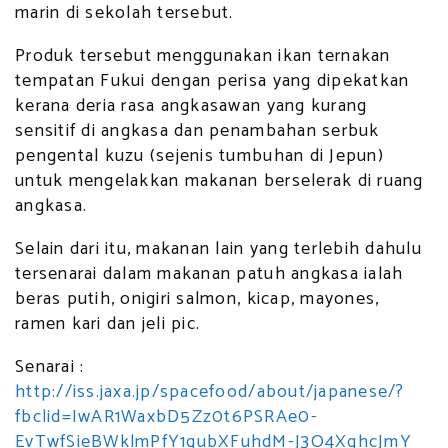
marin di sekolah tersebut.
Produk tersebut menggunakan ikan ternakan
tempatan Fukui dengan perisa yang dipekatkan
kerana deria rasa angkasawan yang kurang
sensitif di angkasa dan penambahan serbuk
pengental kuzu (sejenis tumbuhan di Jepun)
untuk mengelakkan makanan berselerak di ruang
angkasa.
Selain dari itu, makanan lain yang terlebih dahulu
tersenarai dalam makanan patuh angkasa ialah
beras putih, onigiri salmon, kicap, mayones,
ramen kari dan jeli pic.
Senarai :
http://iss.jaxa.jp/spacefood/about/japanese/?
fbclid=IwAR1WaxbD5Zz0t6PSRAe0-
EvTwfSieBWklmPfY1qubXFuhdM-J3O4XqhcJmY