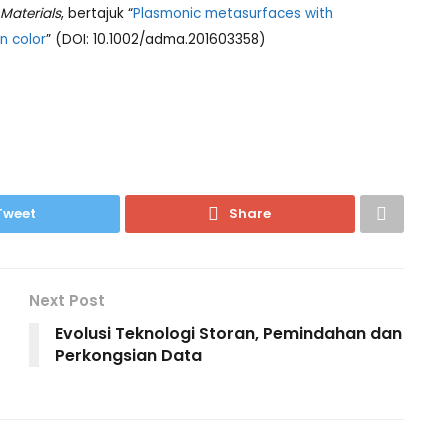
Materials
, bertajuk “
Plasmonic metasurfaces with
n color
” (DOI: 10.1002/adma.201603358)
Tweet
Share
Next Post
Evolusi Teknologi Storan, Pemindahan dan
Perkongsian Data