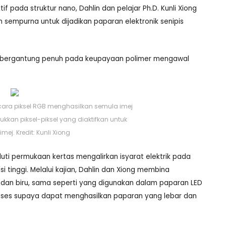
pada struktur nano, Dahlin dan pelajar Ph.D. Kunli Xiong
 sempurna untuk dijadikan paparan elektronik senipis
g bergantung penuh pada keupayaan polimer mengawal
ara piksel RGB menghasilkan semula imej
kan piksel-piksel yang diaktifkan untuk
ej. Kredit: Kunli Xiong
uti permukaan kertas mengalirkan isyarat elektrik pada
 tinggi. Melalui kajian, Dahlin dan Xiong membina
dan biru, sama seperti yang digunakan dalam paparan LED
oses supaya dapat menghasilkan paparan yang lebar dan