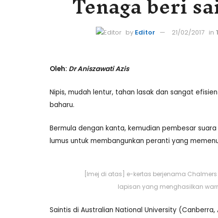
Tenaga beri s
by
Editor
21/02/2017
in
Oleh:
Dr Aniszawati Azis
Nipis, mudah lentur, tahan lasak dan sangat efisien
baharu.
Bermula dengan kanta, kemudian pembesar suara da
lumus untuk membangunkan peranti yang memenuhi
[Imej di atas] e-kertas berjenama Chalmers
lapisan yang menghasilkan warn
Saintis di Australian National University (Canber