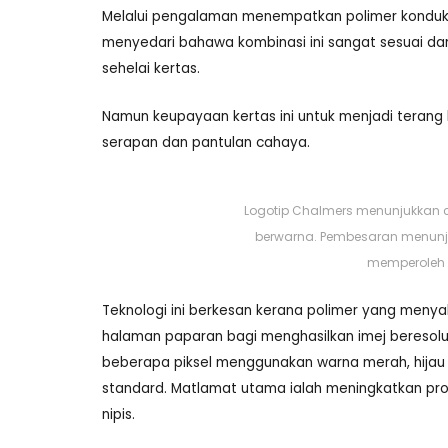
Melalui pengalaman menempatkan polimer konduktif 
menyedari bahawa kombinasi ini sangat sesuai dan
sehelai kertas.
Namun keupayaan kertas ini untuk menjadi teran
serapan dan pantulan cahaya.
Logotip Chalmers menunjukkan c
berwarna. Pembesaran menunjuk
memperoleh im
Teknologi ini berkesan kerana polimer yang menyal
halaman paparan bagi menghasilkan imej beresolusi
beberapa piksel menggunakan warna merah, hijau 
standard. Matlamat utama ialah meningkatkan pr
nipis.