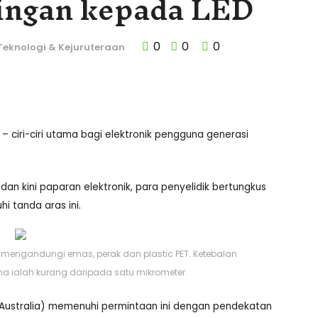
aingan kepada LED
0
0
0
Teknologi & Kejuruteraan
 – ciri-ciri utama bagi elektronik pengguna generasi
n kini paparan elektronik, para penyelidik bertungkus
 tanda aras ini.
 mengandungi emas, perak dan plastic PET. Ketebalan
a ialah kurang daripada satu mikrometer.
ra, Australia) memenuhi permintaan ini dengan pendekatan