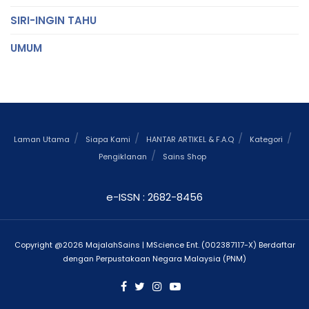
SIRI-INGIN TAHU
UMUM
Laman Utama
Siapa Kami
HANTAR ARTIKEL & F.A.Q
Kategori
Pengiklanan
Sains Shop
e-ISSN : 2682-8456
Copyright @2026 MajalahSains | MScience Ent. (002387117-X) Berdaftar
dengan Perpustakaan Negara Malaysia (PNM)