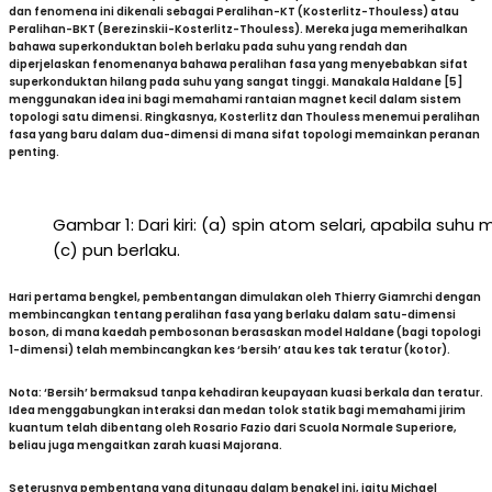
dan fenomena ini dikenali sebagai Peralihan-KT (Kosterlitz-Thouless) atau
Peralihan-BKT (Berezinskii-Kosterlitz-Thouless). Mereka juga memerihalkan
bahawa superkonduktan boleh berlaku pada suhu yang rendah dan
diperjelaskan fenomenanya bahawa peralihan fasa yang menyebabkan sifat
superkonduktan hilang pada suhu yang sangat tinggi. Manakala Haldane [5]
menggunakan idea ini bagi memahami rantaian magnet kecil dalam sistem
topologi satu dimensi. Ringkasnya, Kosterlitz dan Thouless menemui peralihan
fasa yang baru dalam dua-dimensi di mana sifat topologi memainkan peranan
penting.
Gambar 1: Dari kiri: (a) spin atom selari, apabila su
(c) pun berlaku.
Hari pertama bengkel, pembentangan dimulakan oleh Thierry Giamrchi dengan
membincangkan tentang peralihan fasa yang berlaku dalam satu-dimensi
boson, di mana kaedah pembosonan berasaskan model Haldane (bagi topologi
1-dimensi) telah membincangkan kes ‘bersih’ atau kes tak teratur (kotor).
Nota:
‘Bersih’ bermaksud tanpa kehadiran keupayaan kuasi berkala dan teratur.
Idea menggabungkan interaksi dan medan tolok statik bagi memahami jirim
kuantum telah dibentang oleh Rosario Fazio dari Scuola Normale Superiore,
beliau juga mengaitkan zarah kuasi Majorana.
Seterusnya pembentang yang ditunggu dalam bengkel ini, iaitu Michael