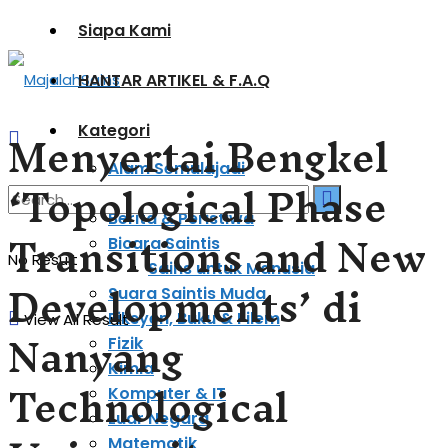
Siapa Kami
HANTAR ARTIKEL & F.A.Q
Menyertai Bengkel
Kategori
Alam Semulajadi
‘Topological Phase
Astronomi & Kosmologi
Berita & Peristiwa
Transitions and New
Bicara Saintis
No Result
Sains untuk Manusia
Developments’ di
Suara Saintis Muda
Fiksyen, Buku & Filem
View All Result
Nanyang
Fizik
Kimia
Technological
Komputer & IT
Luar Negara
Matematik