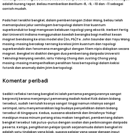
adalah kurang tepat. Beliau memberikan Berilium-8, -9, -10 dan -11 sebagai
contoh mudah.
Pada hari terakhir bengkel, dalam pembentangan Zidan Wang, beliau telah
memanipulasi jalur semilogam bertopologi dalam litar kuantum
superkonduktor bagi mengesan kelakuan topologi yang eksotik. Herbert Fertig
dari Universiti Indiana menggunakan kaedah berangka bagi melihat kesan
magnet bendasing ke atas model aloi (Sn, Pb)Te. John Saunder dan Yayu Wang
masing-masing bercakap tentang korelasi jirim kuantum dan topologi
superbendalir dan fenomena mengangkut dengan filem nipis didopkan secara
magnet. Bengkel ini diakhiri dengan dua pembentang daripada Universiti
Teknologi Nanyang sendiri, iaitu Yidong Chong dan Justing Chong yang
masing-masing memperihalkan peralihan fasa bertopologi dalam kekisi
fotonik dan anomaly dalm jirim bertopologi.
Komentar peribadi
Sedikit refleksi tentang bengkel ini ialah pertama penganjurannya sangat
berprestij kerana menjemput pemenang Hadiah Nobel Fizik dalam bidang
tersebut, sudah tentulah kosnya sangat tinggi namun nilainya sangat
setimpal, iaitu menyemarakkan lagi budaya penyelidikan dalam bidang
tersebut di Singapura. Kedua, suasana akademik dan ilmiahnya ‘hidup’
meskipun masa minum petang atau makan tengahari, pembentang dalam
bengkel tersebut tak putus-putus dengan soalan dan perbincangan daripada
peserta. Ketiga, penglibatan pelajar ijazah sarjanamuda dalam bengkel ini
adalah satu tindakan yang bijak, supaya pelajar yang segar dengan input