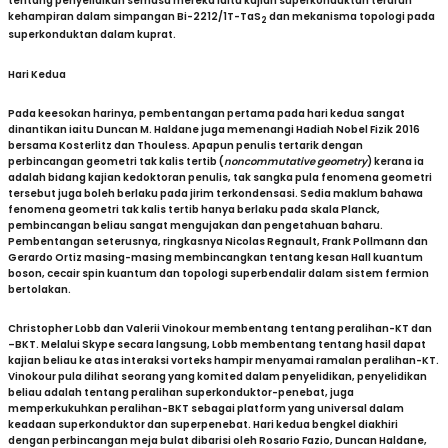
tentang penyelidikan semasa mereka iaitu kajian superkonduktan teraruh
kehampiran dalam simpangan Bi-2212/1T-TaS
dan mekanisma topologi pada
2
superkonduktan dalam kuprat.
Hari Kedua
Pada keesokan harinya, pembentangan pertama pada hari kedua sangat
dinantikan iaitu Duncan M. Haldane juga memenangi Hadiah Nobel Fizik 2016
bersama Kosterlitz dan Thouless. Apapun penulis tertarik dengan
perbincangan geometri tak kalis tertib (
noncommutative geometry
) kerana ia
adalah bidang kajian kedoktoran penulis, tak sangka pula fenomena geometri
tersebut juga boleh berlaku pada jirim terkondensasi. Sedia maklum bahawa
fenomena geometri tak kalis tertib hanya berlaku pada skala Planck,
pembincangan beliau sangat mengujakan dan pengetahuan baharu.
Pembentangan seterusnya, ringkasnya Nicolas Regnault, Frank Pollmann dan
Gerardo Ortiz masing-masing membincangkan tentang kesan Hall kuantum
boson, cecair spin kuantum dan topologi superbendalir dalam sistem fermion
bertolakan.
Christopher Lobb dan Valerii Vinokour membentang tentang peralihan-KT dan
–BKT. Melalui Skype secara langsung, Lobb membentang tentang hasil dapat
kajian beliau ke atas interaksi vorteks hampir menyamai ramalan peralihan-KT.
Vinokour pula dilihat seorang yang komited dalam penyelidikan, penyelidikan
beliau adalah tentang peralihan superkonduktor-penebat, juga
memperkukuhkan peralihan-BKT sebagai platform yang universal dalam
keadaan superkonduktor dan superpenebat. Hari kedua bengkel diakhiri
dengan perbincangan meja bulat dibarisi oleh Rosario Fazio, Duncan Haldane,