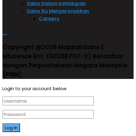
Sains Dalam Kehidupan
Sains Itu Menyeronokkan
Careers
Copyright @2026 MajalahSains |
MScience Ent. (002387117-X) Berdaftar
dengan Perpustakaan Negara Malaysia
(PNM)
Login to your account below