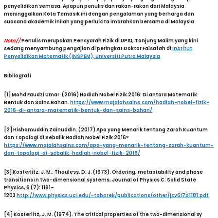
penyelidikan semasa. Apapun penulis dan rakan-rakan dari Malaysia
meninggalkan Kota Temasik ini dengan pengalaman yang berharga dan
suasana akademik inilah yang perlu kita imarahkan bersama di Malaysia.
Nota
//
Penulis merupakan Pensyarah Fizik di UPSI, Tanjung Malim yang kini
sedang menyambung pengajian di peringkat Doktor Falsafah di
Institut
Penyelidikan Matematik (INSPEM), Universiti Putra Malaysia
Bibliografi
[1] Mohd Faudzi Umar. (2016) Hadiah Nobel Fizik 2016: Di antara Matematik
Bentuk dan Sains Bahan.
https://www.majalahsains.com/hadiah-nobel-fizik-
2016-di-antara-matematik-bentuk-dan-sains-bahan/
[2]
Hishamuddin Zainuddin. (2017) Apa yang Menarik tentang Zarah Kuantum
dan Topologi di
Sebalik Hadiah Nobel Fizik 2016?
https://www.majalahsains.com/apa-yang-menarik-tentang-zarah-kuantum-
dan-topologi-di-sebalik-hadiah-nobel-fizik-2016/
[3] Kosterlitz, J. M.; Thouless, D. J. (1973). Ordering, metastability and phase
transitions in two-dimensional systems, Journal of Physics C: Solid State
Physics, 6 (7): 1181–
1203
http://www.physics.uci.edu/~taborek/publications/other/jcv6i7p1181.pdf
[4] Kosterlitz, J. M. (1974). The critical properties of the two-dimensional xy