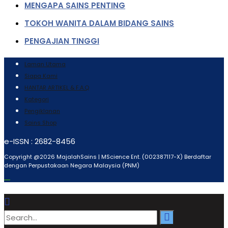
MENGAPA SAINS PENTING
TOKOH WANITA DALAM BIDANG SAINS
PENGAJIAN TINGGI
Laman Utama
Siapa Kami
HANTAR ARTIKEL & F.A.Q
Kategori
Pengiklanan
Sains Shop
e-ISSN : 2682-8456
Copyright @2026 MajalahSains | MScience Ent. (002387117-X) Berdaftar
dengan Perpustakaan Negara Malaysia (PNM)