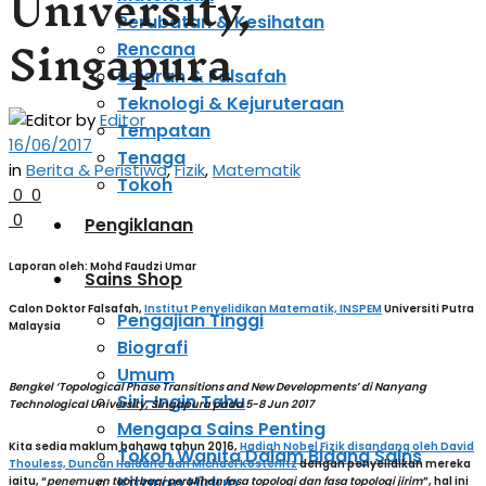
University,
Perubatan & Kesihatan
Singapura
Rencana
Sejarah & Falsafah
Teknologi & Kejuruteraan
by
Editor
Tempatan
16/06/2017
Tenaga
in
Berita & Peristiwa
,
Fizik
,
Matematik
Tokoh
0
0
0
Pengiklanan
Laporan oleh: Mohd Faudzi Umar
Sains Shop
Calon Doktor Falsafah,
Institut Penyelidikan Matematik, INSPEM
Universiti Putra
Pengajian Tinggi
Malaysia
Biografi
Umum
Bengkel ‘Topological Phase Transitions and New Developments’ di Nanyang
Siri-Ingin Tahu
Technological University, Singapura pada 5-8 Jun 2017
Mengapa Sains Penting
Kita sedia maklum bahawa tahun 2016,
Hadiah Nobel Fizik disandang oleh David
Tokoh Wanita Dalam Bidang Sains
Thouless, Duncan Haldane dan Michael Kosterlitz
dengan penyelidikan mereka
Kitaran Hidup
iaitu, “
penemuan teori bagi peralihan fasa topologi dan fasa topologi jirim
”, hal ini