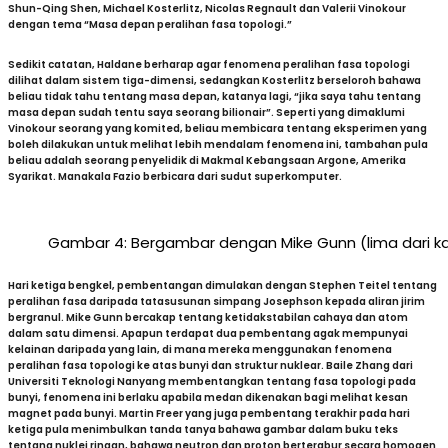
Shun-Qing Shen, Michael Kosterlitz, Nicolas Regnault dan Valerii Vinokour
dengan tema “Masa depan peralihan fasa topologi.”
Sedikit catatan, Haldane berharap agar fenomena peralihan fasa topologi
dilihat dalam sistem tiga-dimensi, sedangkan Kosterlitz berseloroh bahawa
beliau tidak tahu tentang masa depan, katanya lagi, “jika saya tahu tentang
masa depan sudah tentu saya seorang bilionair”. Seperti yang dimaklumi
Vinokour seorang yang komited, beliau membicara tentang eksperimen yang
boleh dilakukan untuk melihat lebih mendalam fenomena ini, tambahan pula
beliau adalah seorang penyelidik di Makmal Kebangsaan Argone, Amerika
Syarikat. Manakala Fazio berbicara dari sudut superkomputer.
Gambar 4: Bergambar dengan Mike Gunn (lima dari ka
Hari ketiga bengkel, pembentangan dimulakan dengan Stephen Teitel tentang
peralihan fasa daripada tatasusunan simpang Josephson kepada aliran jirim
bergranul. Mike Gunn bercakap tentang ketidakstabilan cahaya dan atom
dalam satu dimensi. Apapun terdapat dua pembentang agak mempunyai
kelainan daripada yang lain, di mana mereka menggunakan fenomena
peralihan fasa topologi ke atas bunyi dan struktur nuklear. Baile Zhang dari
Universiti Teknologi Nanyang membentangkan tentang fasa topologi pada
bunyi, fenomena ini berlaku apabila medan dikenakan bagi melihat kesan
magnet pada bunyi. Martin Freer yang juga pembentang terakhir pada hari
ketiga pula menimbulkan tanda tanya bahawa gambar dalam buku teks
tentang nuklei ringan, bahawa neutron dan proton berterabur secara homogen