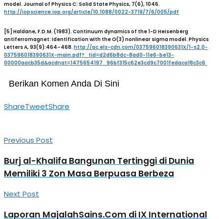
model. Journal of Physics C: Solid State Physics, 7(6), 1046.
http://iopscience.iop.org/article/10.1088/0022-3719/7/6/005/pdf
[5] Haldane, F.D.M. (1983). Continuum dynamics of the 1-D Heisenberg
antiferromagnet: Identification with the O(3) nonlinear sigma model. Physics
Letters A, 93(9):464–468.
http://ac.els-cdn.com/037596018390631X/1-s2.0-
037596018390631X-main.pdf?_tid=d2d6b8dc-8ad0-11e6-be13-
00000aacb35d&acdnat=1475654197_96bf315c62e3cd9c7001fedaca18c3c6
Berikan Komen Anda Di Sini
Share
Tweet
Share
Previous Post
Burj al-Khalifa Bangunan Tertinggi di Dunia
Memiliki 3 Zon Masa Berpuasa Berbeza
Next Post
Laporan MajalahSains.Com di IX International