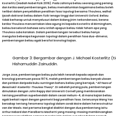
Kosterlitz (Hadiah Nobel Fizik 2016). Pada zahirnya beliau seorang yang periang
dan ketika awal pembentangan, beliau memaklumkan bagaimana beliau boleh
terlibat dalam penyelidikan peralihan fasa topologi bersama Thouless, walhal
ijazah doktorat beliau dalam fizik tenaga tinggi dari Universiti Oxford. Beliau
tidak berharap untuk menyelusuri dalam bidang jirim terkondensasi, kerana
ketika Thouless menceritakan idea agung ini kepada Kosterlitz di Birmingham,
beliau berseloroh bahawa satu istilah apapun beliau tidak faham apa yang
Thouless cuba katakan. Dalam pembentangan tersebut beliau hanya
mengulas beberapa kegunaan topologi dalam peralihan fasa dua-dimensi,
pembentangan beliau agak bersifat kronologi kajian.
Gambar 3: Bergambar dengan J. Michael Kosterlitz (tig
Hishamuddin Zainuddin.
Jorge Jose, pembentangan beliau pula lebih terarah kepada sejarah dan
kronologi penemuan pasca 1974, malah pembentangan beliau banyak ulasan
dan petikan daripada buku suntingan baharu beliau yang bertajuk, “
40 Years of
Berezinskii-Kosterlitz-Thouless Theory
”. Di sebelah petang pula, pembentangan
dimulakan dengan John Reppy dari Universiti Cornell yang membicarakan
tentang peralihan superbendalir dalam cecair Helium-4, di mana kajian beliau
agak berkait rapat dengan geometri bagi peralihan fasa. Seterusnya Wang Yao
bercakap tentang fenomena topologi dalam corak Moire dalam heterostruktur
van der Waals. Hari pertama bengkel diakhiri dengan dua pembentang iaitu
Arthur Hebard dan Pieralberto Machetti yang masing-masing membincangkan