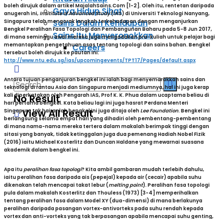
boleh dirujuk dalam artikel
MajalahSains.Com
[1-2]. Oleh itu, rentetan daripada
Gaya Hidup Sihat
anugerah ini,
Insititute of Advanced Study
(IAS) di Universiti Teknologi Nanyang,
Sains Dalam Kehidupan
Singapura telah mengorak langkah terkehadapan dengan menganjurkan
Bengkel Peralihan Fasa Topologi dan Pembangunan Baharu pada 5-8 Jun 2017,
Sains Itu Menyeronokkan
di mana seminggu awal mereka juga mengadakan pra-kuliah untuk pelajar bagi
memantapkan pengetahuan asas tentang topologi dan sains bahan. Bengkel
Careers
tersebut boleh dirujuk ke pautan ini:
http://www.ntu.edu.sg/ias/upcomingevents/TPT17/Pages/default.aspx
Antara tujuan penganjuran bengkel ini ialah bagi menyemarakkan sains dan
teknologi di rantau Asia dan Singapura menjadi mediumnya, hal ini juga kerap
kali diperkatakan oleh Pengarah IAS, Prof K. K. Phua dalam ucaptama beliau di
No Result
hari pertama bengkel. Kata beliau lagi ini juga hasrat Perdana Menteri
View All Result
Singapura tak hairanlah bengkel ini juga ditaja oleh
Lee Foundation
. Bengkel ini
berlangsung selama empat hari yang dihadiri oleh pembentang-pembentang
di mana nama-nama mereka tertera dalam makalah berimpak tinggi dengan
sitasi yang banyak, tidak ketinggalan juga dua pemenang Hadiah Nobel Fizik
(2016) iaitu Michael Kosterlitz dan Duncan Haldane yang mewarnai suasana
akademik dalam bengkel ini.
Apa itu
peralihan fasa topologi
? Kita ambil gambaran mudah terlebih dahulu,
iaitu peralihan fasa daripada ais (pepejal) kepada air (cecair) apabila suhu
dikenakan telah mencapai takat lebur (
melting point
). Peralihan fasa topologi
pula dalam makalah Kosterlitz dan Thouless (1973) [3-4] memperihalkan
tentang peralihan fasa dalam Model XY (dua-dimensi) di mana berlakunya
peralihan daripada pasangan vortex-antivorteks pada suhu rendah kepada
vortex dan anti-vorteks yang tak berpasangan apabila mencapai suhu genting,