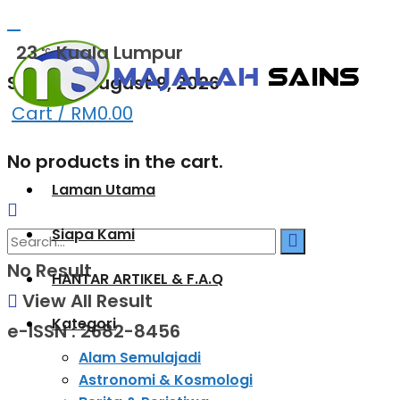
23
Kuala Lumpur
°C
Sunday, August 9, 2026
Cart /
RM
0.00
No products in the cart.
Laman Utama
Siapa Kami
No Result
HANTAR ARTIKEL & F.A.Q
View All Result
Kategori
e-ISSN : 2682-8456
Alam Semulajadi
Astronomi & Kosmologi