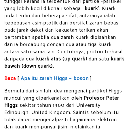
tunggal kerana ia terbentuk dari partikel-partikel
yang lebih kecil dikenali sebagai ‘
kuark
’. Kuark
pula terdiri dari beberapa sifat, antaranya ialah
kebebasan asimptotik dan bersifat zarah bebas
pada jarak dekat dan kekuatan tarikan akan
bertambah apabila dua zarah kuark dipisahkan
dan ia bergabung dengan dua atau tiga kuark
antara satu sama lain. Contohnya, proton terhasil
daripada dua
kuark atas (up quark)
dan satu
kuark
bawah (down quark)
.
Baca
[
Apa itu zarah Higgs – boson
]
Bermula dari sinilah idea mengenai partikel Higgs
muncul yang diperkenalkan oleh
Profesor Peter
Higgs
sekitar tahun 1960 dari University
Edinburgh, United Kingdom. Saintis sebelum itu
tidak dapat mengenalpasti bagaimana elektron
dan kuark mempunyai jisim melainkan ia