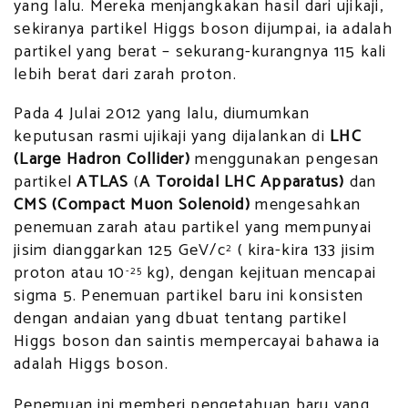
yang lalu. Mereka menjangkakan hasil dari ujikaji,
sekiranya partikel Higgs boson dijumpai, ia adalah
partikel yang berat – sekurang-kurangnya 115 kali
lebih berat dari zarah proton.
Pada 4 Julai 2012 yang lalu, diumumkan
keputusan rasmi ujikaji yang dijalankan di
LHC
(Large Hadron Collider)
menggunakan pengesan
partikel
ATLAS
(
A Toroidal LHC Apparatus)
dan
CMS (Compact Muon Solenoid)
mengesahkan
penemuan zarah atau partikel yang mempunyai
jisim dianggarkan 125 GeV/c
( kira-kira 133 jisim
2
proton atau 10
kg), dengan kejituan mencapai
-25
sigma 5. Penemuan partikel baru ini konsisten
dengan andaian yang dbuat tentang partikel
Higgs boson dan saintis mempercayai bahawa ia
adalah Higgs boson.
Penemuan ini memberi pengetahuan baru yang