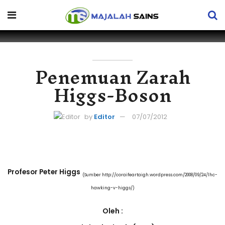
Penemuan Zarah
Higgs-Boson
by
Editor
07/07/2012
Profesor Peter Higgs
(Sumber http://coraifeartaigh.wordpress.com/2008/09/24/lhc-
hawking-v-higgs/)
Oleh :