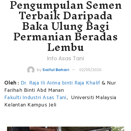
Pengumpulan Semen
Terbaik Daripada
Baka Ulung Bagi
Permanian Beradas
Lembu
Info Asas Tani
by
Saiful Bahari
02/05/2020
Oleh :
Dr. Raja Ili Airina binti Raja Khalif
& Nur
Farihah Binti Abd Manan
Fakulti Industri Asas Tani
, Universiti Malaysia
Kelantan Kampus Jeli