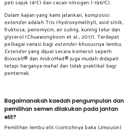
peti sejuk (4
C) dan cecair nitrogen (-196
C).
o
o
Dalam kajian yang kami jalankan, komposisi
extender
adalah Tris (hydroxymethyl), asid sitrik,
fruktosa, penomycin, air suling, kuning telur dan
glycerol (Chuawongboon et al., 2017). Terdapat
pelbagai variasi bagi
extender
khususnya lembu.
Extender
yang dijual secara komersil seperti
Bioxcell® dan AndroMed® juga mudah didapati
tetapi harganya mahal dan tidak praktikal bagi
penternak.
Bagaimanakah kaedah pengumpulan dan
pemilihan semen dilakukan
pada jantan
elit?
Pemilihan lembu elit (contohnya baka Limousin)