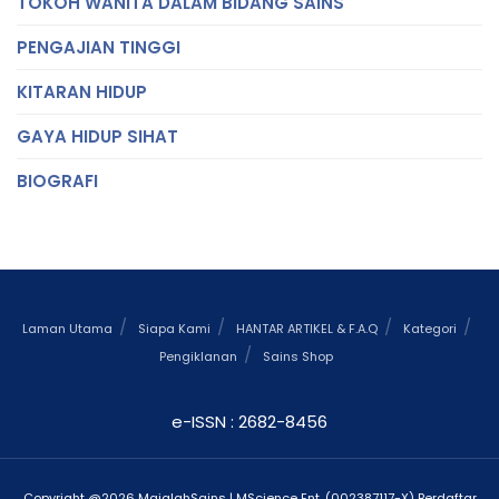
TOKOH WANITA DALAM BIDANG SAINS
PENGAJIAN TINGGI
KITARAN HIDUP
GAYA HIDUP SIHAT
BIOGRAFI
Laman Utama
Siapa Kami
HANTAR ARTIKEL & F.A.Q
Kategori
Pengiklanan
Sains Shop
e-ISSN : 2682-8456
Copyright @2026 MajalahSains | MScience Ent. (002387117-X) Berdaftar