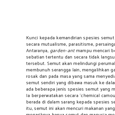
Kunci kepada kemandirian spesies semut
secara mutualisme, parasitisme, persainga
Antaranya,
garden-ant
mampu mencari b
sebatian tertentu dan secara tidak lang
tersebut. Semut akan melindungi perum
membunuh serangga lain, mengalihkan 
rosak dan pada masa yang sama menyediak
semut sendiri yang dibawa masuk ke da
ada beberapa jenis spesies semut yang m
Ia berperwatakan secara ‘chemical camou
berada di dalam sarang kepada spesies s
itu, semut ini akan mencuri makanan yang 
menariknya hanya semut dan manusia me