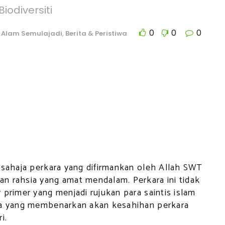
Biodiversiti
0
0
0
Alam Semulajadi
,
Berita & Peristiwa
 sahaja perkara yang difirmankan oleh Allah SWT
n rahsia yang amat mendalam. Perkara ini tidak
primer yang menjadi rujukan para saintis islam
ara yang membenarkan akan kesahihan perkara
i.