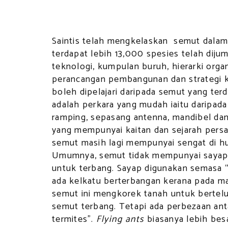
Saintis telah mengkelaskan semut dalam
terdapat lebih 13,000 spesies telah dijum
teknologi, kumpulan buruh, hierarki organi
perancangan pembangunan dan strategi k
boleh dipelajari daripada semut yang ter
adalah perkara yang mudah iaitu daripa
ramping, sepasang antenna, mandibel da
yang mempunyai kaitan dan sejarah pers
semut masih lagi mempunyai sengat di hu
Umumnya, semut tidak mempunyai sayap,
untuk terbang. Sayap digunakan semasa 
ada kelkatu berterbangan kerana pada ma
semut ini mengkorek tanah untuk berte
semut terbang. Tetapi ada perbezaan antar
termites”.
Flying ants
biasanya lebih besa