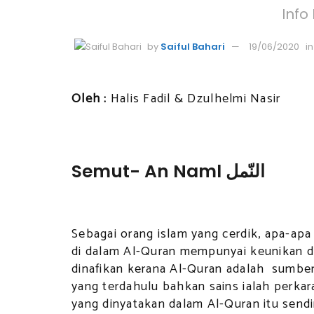
Info 
by
Saiful Bahari
19/06/2020
in
Oleh :
Halis Fadil & Dzulhelmi Nasir
Semut- An Naml
النّمل
Sebagai orang islam yang cerdik, apa-apa
di dalam Al-Quran mempunyai keunikan da
dinafikan kerana Al-Quran adalah sumber 
yang terdahulu bahkan sains ialah perk
yang dinyatakan dalam Al-Quran itu sendir