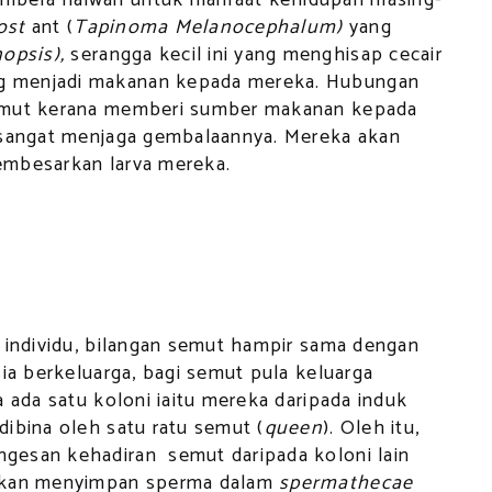
ost
ant (
Tapinoma Melanocephalum)
yang
opsis),
serangga kecil ini yang menghisap cecair
g menjadi makanan kepada mereka. Hubungan
semut kerana memberi sumber makanan kepada
 sangat menjaga gembalaannya. Mereka akan
embesarkan larva mereka.
n individu, bilangan semut hampir sama dengan
sia berkeluarga, bagi semut pula keluarga
 ada satu koloni iaitu mereka daripada induk
ibina oleh satu ratu semut (
queen
). Oleh itu,
gesan kehadiran semut daripada koloni lain
 akan menyimpan sperma dalam
spermathecae