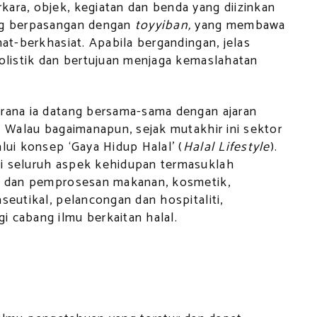
ara, objek, kegiatan dan benda yang diizinkan
ang berpasangan dengan
toyyiban,
yang membawa
hat-berkhasiat. Apabila bergandingan, jelas
olistik dan bertujuan menjaga kemaslahatan
erana ia datang bersama-sama dengan ajaran
. Walau bagaimanapun, sejak mutakhir ini sektor
lui konsep ‘Gaya Hidup Halal’ (
Halal Lifestyle
).
mi seluruh aspek kehidupan termasuklah
uk dan pemprosesan makanan, kosmetik,
seutikal, pelancongan dan hospitaliti,
i cabang ilmu berkaitan halal.