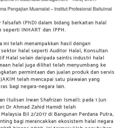
ma Pengajian Muamalat – Institut Profesional Baitulmal
 falsafah (PhD) dalam bidang berkaitan halal
ian seperti INHART dan IPPH.
 ini telah menampakkan hasil dengan
ektor halal seperti Auditor Halal, Konsultan
f Halal selain daripada saintis industri halal
aan halal juga dilihat telah menyumbang ke
gkatan permintaan dan jualan produk dan servis
al JAKIM telah mencapai satu piawaian yang
ras bagi negara-negara lain.
n (tulisan Irwan Shafrizan Ismail); pada 1 Jun
eri Dr Ahmad Zahid Hamidi telah
Malaysia Bil 2/2017 di Bangunan Perdana Putra,
enting bagi merancakkan ekosistem halal negara