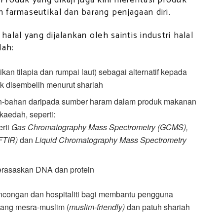
farmaseutikal dan barang penjagaan diri.
halal yang dijalankan oleh saintis industri halal
lah:
ikan tilapia dan rumpai laut) sebagai alternatif kepada
ak disembelih menurut shariah
han-bahan daripada sumber haram dalam produk makanan
aedah, seperti:
erti
Gas Chromatography Mass Spectrometry (GCMS),
(FTIR)
dan
Liquid Chromatography Mass Spectrometry
berasaskan DNA dan protein
ancongan dan hospitaliti bagi membantu pengguna
yang mesra-muslim (
muslim-friendly)
dan patuh shariah