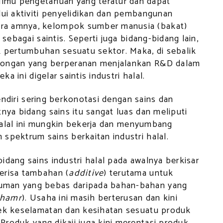
lmu pengetahuan yang teratur dan dapat
lui aktiviti penyelidikan dan pembangunan
cara amnya, kelompok sumber manusia (bakat)
 sebagai saintis. Seperti juga bidang-bidang lain,
k pertumbuhan sesuatu sektor. Maka, di sebalik
olongan yang berperanan menjalankan R&D dalam
ka ini digelar saintis industri halal.
 sendiri sering berkonotasi dengan sains dan
nya bidang sains itu sangat luas dan meliputi
i halal ini mungkin bekerja dan menyumbang
spektrum sains berkaitan industri halal.
idang sains industri halal pada awalnya berkisar
erisa tambahan (
additive
) terutama untuk
uman yang bebas daripada bahan-bahan yang
khamr
). Usaha ini masih berterusan dan kini
pek keselamatan dan kesihatan sesuatu produk
 Produk yang dikaji juga kini merentasi produk