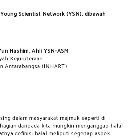
n Young Scientist Network (YSN), dibawah
-Yun Hashim, Ahli YSN-ASM
yyah Kejuruteraan
ihan Antarabangsa (INHART)
 asing dalam masyarakat majmuk seperti di
ahagian daripada kita mungkin menganggap halal
nya definisi halal meliputi segenap aspek