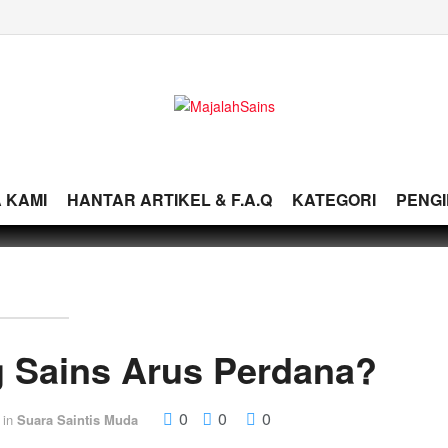
 KAMI
HANTAR ARTIKEL & F.A.Q
KATEGORI
PENG
ng Sains Arus Perdana?
0
0
0
in
Suara Saintis Muda