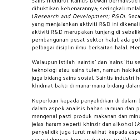
Sains menurut Kamus Dewan bermaksud i
dibuktikan kebenarannya; seringkali mela
(
Research and Development; R&D
). Se
yang menjalankan aktiviti R&D ini dikenali
aktiviti R&D merupakan tunjang di sebali
pembangunan pesat sektor halal, ada g
pelbagai disiplin ilmu berkaitan halal. Mere
Walaupun istilah ‘saintis’ dan ‘sains’ itu
teknologi atau sains tulen, namun hakikat
juga bidang sains sosial. Saintis industr
khidmat bakti di mana-mana bidang dalam 
Keperluan kepada penyelidikan di dalam b
dalam aspek analisis bahan ramuan dan p
mengenal pasti produk makanan dan min
jelas haram seperti khinzir dan alkohol (
penyelidik juga turut melihat kepada as
sesuai dengan konsep
halalan toyibban
.