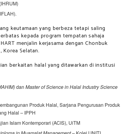
a (IHRUM)
(IFLAH).
dang keutamaan yang berbeza tetapi saling
dak terbatas kepada program tempatan sahaja
 INHART menjalin kerjasama dengan Chonbuk
, Korea Selatan.
n berkaitan halal yang ditawarkan di institusi
(MAHIM)
dan
Master of Science in Halal Industry Science
 Pembangunan Produk Halal, Sarjana Pengurusan Produk
ang Halal – IPPH
ian Islam Kontemporari (ACIS), UiTM
iploma in Muamalat Management
– Kolej UNITI