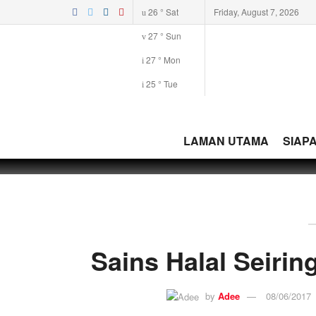
26
°
Sat
Friday, August 7, 2026
27
°
Sun
27
°
Mon
25
°
Tue
LAMAN UTAMA
SIAPA
Sains Halal Seiri
by
Adee
08/06/2017