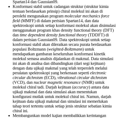
Spartan14 dan Gaussian09.
Konformasi stabil untuk cadangan struktur (struktur kimia
tentuan berdasarkan prinsip) chiral molekul ini akan di
perolehi mengunakan program
molecular mechanics force
field
(MMFF) di dalam perisian Spartan14, dan data
spektroskopi untuk setiap konformasi molekul akan disimulasi
menggunakan program khas density functional theory (DFT)
dan
time dependent density functional theory
(TDDFT) di
dalam perisian Gaussian09. Data spektroskopi untuk setiap
konformasi stabil akan dileraikan secara purata berdasarkan
populasi Boltzmann (
weighted-Boltzmann
) untuk
mendapatkan gambaran keseluruhan konformasi kinetik
molekul semasa analisis dijalankan di makmal. Data simulasi
ini akan di analisa dan dibandingkan (dari segi kejituan)
dengan data ujikaji makmal yang telah terperoleh melalui
peralatan spektroskopi yang berkenaan seperti
electronic
circular dichroism
(ECD),
vibrational circular dichroism
(VCD), dan
nuclear magnetic resonance
(NMR) untuk
molekul chiral tadi. Darjah kejituan (
accuracy
) antara data
ujikaji makmal dan data simulasi akan menentukan
konfigurasi mutlak untuk molekul chiral ini. Namun, darjah
kejituan data ujikaji makmal dan simulasi ini memerlukan
tahap teori tertentu untuk setiap jenis struktur sebatian kimia
chiral ini.
Membangunkan model kajian membalikkan kerintangan