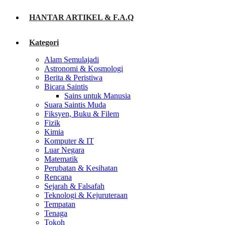
HANTAR ARTIKEL & F.A.Q
Kategori
Alam Semulajadi
Astronomi & Kosmologi
Berita & Peristiwa
Bicara Saintis
Sains untuk Manusia
Suara Saintis Muda
Fiksyen, Buku & Filem
Fizik
Kimia
Komputer & IT
Luar Negara
Matematik
Perubatan & Kesihatan
Rencana
Sejarah & Falsafah
Teknologi & Kejuruteraan
Tempatan
Tenaga
Tokoh