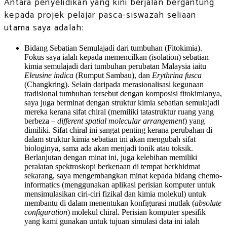
Antara penyelidikan yang kini berjalan bergantung
kepada projek pelajar pasca-siswazah seliaan
utama saya adalah:
Bidang Sebatian Semulajadi dari tumbuhan (Fitokimia).
Fokus saya ialah kepada memencilkan (isolation) sebatian
kimia semulajadi dari tumbuhan perubatan Malaysia iaitu
Eleusine indica
(Rumput Sambau), dan
Erythrina fusca
(Changkring). Selain daripada merasionalisasi kegunaan
tradisional tumbuhan tersebut dengan komposisi fitokimianya,
saya juga berminat dengan struktur kimia sebatian semulajadi
mereka kerana sifat chiral (memiliki tatastruktur ruang yang
berbeza –
different spatial molecular arrangement
) yang
dimiliki. Sifat chiral ini sangat penting kerana perubahan di
dalam struktur kimia sebatian ini akan mengubah sifat
biologinya, sama ada akan menjadi tonik atau toksik.
Berlanjutan dengan minat ini, juga kelebihan memiliki
peralatan spektroskopi berkenaan di tempat berkhidmat
sekarang, saya mengembangkan minat kepada bidang chemo-
informatics (menggunakan aplikasi perisian komputer untuk
mensimulasikan ciri-ciri fizikal dan kimia molekul) untuk
membantu di dalam menentukan konfigurasi mutlak (
absolute
configuration
) molekul chiral. Perisian komputer spesifik
yang kami gunakan untuk tujuan simulasi data ini ialah