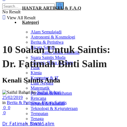
HANTAR ARTIKEL & F.A.Q
No Result
View All Result
Kategori
Alam Semulajadi
Astronomi & Kosmologi
Berita & Peristiwa
10 Soalan Untuk Saintis:
Bicara Saintis
Sains untuk Manusia
Suara Saintis Muda
Dr. Fatimah Binti Salim
Fiksyen, Buku & Filem
Fizik
Kimia
Komputer & IT
Kenali Saintis Anda
Luar Negara
Matematik
by
Saiful Bahari
Perubatan & Kesihatan
25/02/2019
Rencana
in
Berita & Peristiwa
,
Bicara Saintis
Sejarah & Falsafah
0
0
Teknologi & Kejuruteraan
0
Tempatan
Tenaga
Dr Fatimah Binti Salim
Tokoh