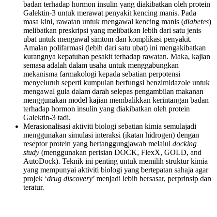
badan terhadap hormon insulin yang diakibatkan oleh protein
Galektin-3 untuk merawat penyakit kencing manis. Pada
masa kini, rawatan untuk mengawal kencing manis (
diabetes
)
melibatkan preskripsi yang melibatkan lebih dari satu jenis
ubat untuk mengawal simtom dan komplikasi penyakit.
Amalan polifarmasi (lebih dari satu ubat) ini mengakibatkan
kurangnya kepatuhan pesakit terhadap rawatan. Maka, kajian
semasa adalah dalam usaha untuk menggabungkan
mekanisma farmakologi kepada sebatian perpotensi
menyeluruh seperti kumpulan berfungsi benzimidazole untuk
mengawal gula dalam darah selepas pengambilan makanan
menggunakan model kajian membalikkan kerintangan badan
terhadap hormon insulin yang diakibatkan oleh protein
Galektin-3 tadi.
Merasionalisasi aktiviti biologi sebatian kimia semulajadi
menggunakan simulasi interaksi (ikatan hidrogen) dengan
reseptor protein yang bertanggungjawab melalui
docking
study
(menggunakan perisian DOCK, FlexX, GOLD, and
AutoDock). Teknik ini penting untuk memilih struktur kimia
yang mempunyai aktiviti biologi yang bertepatan sahaja agar
projek ‘
drug discovery
’ menjadi lebih bersasar, perprinsip dan
teratur.