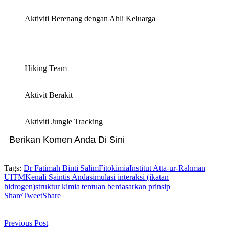
Aktiviti Berenang dengan Ahli Keluarga
Hiking Team
Aktivit Berakit
Aktiviti Jungle Tracking
Berikan Komen Anda Di Sini
Tags:
Dr Fatimah Binti Salim
Fitokimia
Institut Atta-ur-Rahman
UITM
Kenali Saintis Anda
simulasi interaksi (ikatan
hidrogen)
struktur kimia tentuan berdasarkan prinsip
Share
Tweet
Share
Previous Post