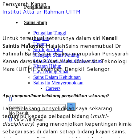
Pensyarah Kanan
Pengiklanan
Institut Atta-ur-Rahman UITM
Sains Shop
Pengajian Tinggi
Untuk temubual seterusnya dalam siri
Kenali
Biografi
Umum
Saintis Malaysia
, MajalahSains menemubual Dr
Siri-Ingin Tahu
Fatimah Binti Salim. Beliau merupakan Pensyarah
Mengapa Sains Penting
Kanan daripada Pusat Asasi Universiti Teknologi
Tokoh Wanita Dalam Bidang Sains
Kitaran Hidup
Mara (UiTM), Cawangan Dengkil, Selangor.
Gaya Hidup Sihat
Sains Dalam Kehidupan
Sains Itu Menyeronokkan
Careers
Apa tumpuan/latar belakang penyelidikan sekarang?
Latar belakang penyelidikan saya sekarang
No Result
tertumpu kepada pelbagai bidang (
multi-
View All Result
disciplinary
) yang menonjolkan kepentingan kimia
sebagai asas di dalam setiap bidang kajian sains.