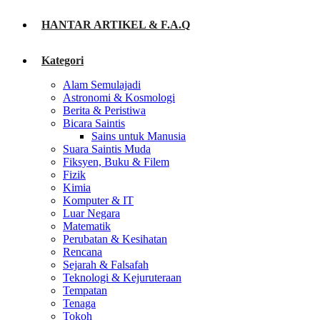
HANTAR ARTIKEL & F.A.Q
Kategori
Alam Semulajadi
Astronomi & Kosmologi
Berita & Peristiwa
Bicara Saintis
Sains untuk Manusia
Suara Saintis Muda
Fiksyen, Buku & Filem
Fizik
Kimia
Komputer & IT
Luar Negara
Matematik
Perubatan & Kesihatan
Rencana
Sejarah & Falsafah
Teknologi & Kejuruteraan
Tempatan
Tenaga
Tokoh