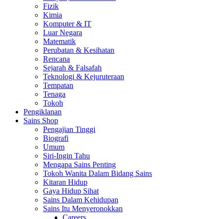
Fizik
Kimia
Komputer & IT
Luar Negara
Matematik
Perubatan & Kesihatan
Rencana
Sejarah & Falsafah
Teknologi & Kejuruteraan
Tempatan
Tenaga
Tokoh
Pengiklanan
Sains Shop
Pengajian Tinggi
Biografi
Umum
Siri-Ingin Tahu
Mengapa Sains Penting
Tokoh Wanita Dalam Bidang Sains
Kitaran Hidup
Gaya Hidup Sihat
Sains Dalam Kehidupan
Sains Itu Menyeronokkan
Careers