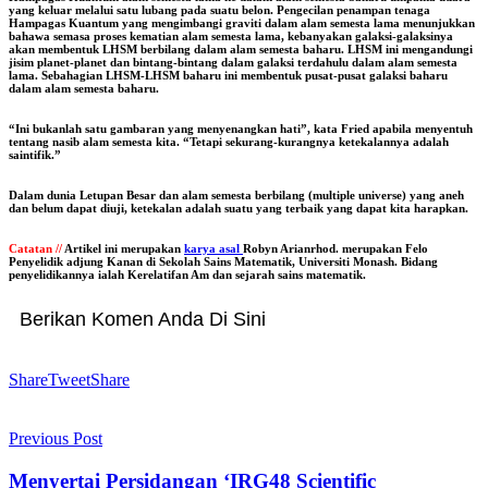
yang keluar melalui satu lubang pada suatu belon. Pengecilan penampan tenaga
Hampagas Kuantum yang mengimbangi graviti dalam alam semesta lama menunjukkan
bahawa semasa proses kematian alam semesta lama, kebanyakan galaksi-galaksinya
akan membentuk LHSM berbilang dalam alam semesta baharu. LHSM ini mengandungi
jisim planet-planet dan bintang-bintang dalam galaksi terdahulu dalam alam semesta
lama. Sebahagian LHSM-LHSM baharu ini membentuk pusat-pusat galaksi baharu
dalam alam semesta baharu.
“Ini bukanlah satu gambaran yang menyenangkan hati”, kata Fried apabila menyentuh
tentang nasib alam semesta kita. “Tetapi sekurang-kurangnya ketekalannya adalah
saintifik.”
Dalam dunia Letupan Besar dan alam semesta berbilang (multiple universe) yang aneh
dan belum dapat diuji, ketekalan adalah suatu yang terbaik yang dapat kita harapkan.
Catatan //
Artikel ini merupakan
k
arya asal
Robyn Arianrhod. merupakan Felo
Penyelidik adjung Kanan di Sekolah Sains Matematik, Universiti Monash. Bidang
penyelidikannya ialah Kerelatifan Am dan sejarah sains matematik.
Berikan Komen Anda Di Sini
Share
Tweet
Share
Previous Post
Menyertai Persidangan ‘IRG48 Scientific