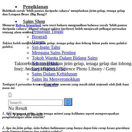
Pengiklanan
Bolehkah zarah ‘lebih pantas daripada cahaya’ menjelaskan jirim gelap, tenaga gelap
dan Letupan Besar (Big Bang)?
Sains Shop
Menurut
Robyn Arianrhod
, satu teori baharu mengusulkan bahawa zarah ‘lebih pantas
daripada cahaya’ dikenal sebagai takion (
tachyon
) boleh menjawab pelbagai persoalan
Pengajian Tinggi
tentang alam semesta.
Biografi
Umum
Takion boleh menjelaskan jirim gelap, tenaga gelap dan lohong hitam pada teras galaksi-
Siri-Ingin Tahu
galaksi.
Mengapa Sains Penting
Tokoh Wanita Dalam Bidang Sains
Kitaran Hidup
Takion boleh menjelaskan jirim gelap, tenaga gelap dan lohong 
Gaya Hidup Sihat
Imej: Andrzej Wojcicki / Science Photo Library / Getty
Sains Dalam Kehidupan
Sains Itu Menyeronokkan
Careers
Terdapat 6 persoalan besar tentang alam semesta yang masih tidak terjawab
oleh
fizik buat
masa ini
:
No Result
1. Apa itu tenaga gelap, iaitu tenaga misteri yang kelihatan seperti mempercepatkan
View All Result
pengembangan alam semesta?
2. Apa itu jirim gelap, iaitu bahan halimunan yang hanya dapat kita cerap kesan gravitinya
pada bintang-bintang dan galaksi-galaksi?