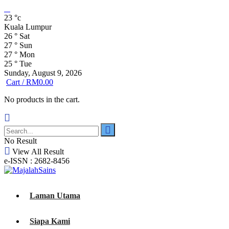
23
°c
Kuala Lumpur
26
°
Sat
27
°
Sun
27
°
Mon
25
°
Tue
Sunday, August 9, 2026
Cart /
RM
0.00
No products in the cart.
No Result
View All Result
e-ISSN : 2682-8456
Laman Utama
Siapa Kami