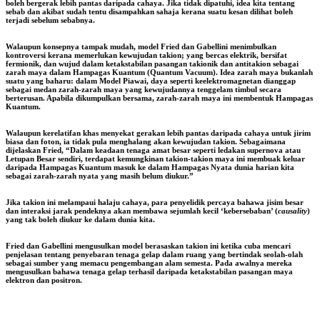
boleh bergerak lebih pantas daripada cahaya. Jika tidak dipatuhi, idea kita tentang
sebab dan akibat sudah tentu disampahkan sahaja kerana suatu kesan dilihat boleh
terjadi sebelum sebabnya.
Walaupun konsepnya tampak mudah, model Fried dan Gabellini menimbulkan
kontroversi kerana memerlukan kewujudan takion; yang bercas elektrik, bersifat
fermionik, dan wujud dalam ketakstabilan pasangan takionik dan antitakion sebagai
zarah maya dalam Hampagas Kuantum (Quantum Vacuum). Idea zarah maya bukanlah
suatu yang baharu: dalam Model Piawai, daya seperti keelektromagnetan dianggap
sebagai medan zarah-zarah maya yang kewujudannya tenggelam timbul secara
berterusan. Apabila dikumpulkan bersama, zarah-zarah maya ini membentuk Hampagas
Kuantum.
Walaupun kerelatifan khas menyekat gerakan lebih pantas daripada cahaya untuk jirim
biasa dan foton, ia tidak pula menghalang akan kewujudan takion. Sebagaimana
dijelaskan Fried, “Dalam keadaan tenaga amat besar seperti ledakan supernova atau
Letupan Besar sendiri, terdapat kemungkinan takion-takion maya ini membuak keluar
daripada Hampagas Kuantum masuk ke dalam Hampagas Nyata dunia harian kita
sebagai zarah-zarah nyata yang masih belum diukur.”
Jika takion ini melampaui halaju cahaya, para penyelidik percaya bahawa jisim besar
dan interaksi jarak pendeknya akan membawa sejumlah kecil ‘kebersebaban’ (
causality
)
yang tak boleh diukur ke dalam dunia kita.
Fried dan Gabellini mengusulkan model berasaskan takion ini ketika cuba mencari
penjelasan tentang penyebaran tenaga gelap dalam ruang yang bertindak seolah-olah
sebagai sumber yang memacu pengembangan alam semesta. Pada awalnya mereka
mengusulkan bahawa tenaga gelap terhasil daripada ketakstabilan pasangan maya
elektron dan positron.