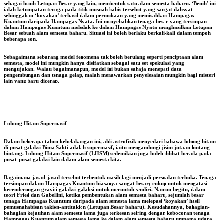
sebagai benih Letupan Besar yang lain, membentuk satu alam semesta baharu. ‘Benih’ ini
ialah ketumpatan tenaga pada titik musnah habis tersebut yang sangat dahsyat
sehinggakan ‘koyakan’ terhasil dalam permukaan yang memisahkan Hampagas
Kuantum daripada Hampagas Nyata. Ini menyebabkan tenaga besar yang tersimpan
dalam Hampagas Kuantum meledak ke dalam Hampagas Nyata menghasilkan Letupan
Besar sebuah alam semesta baharu. Situasi ini boleh berlaku berkali-kali dalam tempoh
beberapa eon.
Sebagaimana sebarang model fenomena tak boleh berulang seperti penciptaan alam
semesta, model ini mungkin hanya disifatkan sebagai satu set spekulasi yang
mengujakan. Walau bagaimanapun, model ini bukan sahaja menepati data
pengembungan dan tenaga gelap, malah menawarkan penyelesaian mungkin bagi misteri
lain yang baru dicerap.
Lohong Hitam Supermasif
Dalam beberapa tahun kebelakangan ini, ahli astrofizik menyedari bahawa lohong hitam
di pusat galaksi Bima Sakti adalah supermasif, iaitu mengandungi jisim jutaan bintang-
bintang. Lohong Hitam Supermasif (LHSM) sedemikian juga boleh dilihat berada pada
pusat-pusat galaksi lain dalam alam semesta kita.
Bagaimana jasad-jasad tersebut terbentuk masih lagi menjadi persoalan terbuka. Tenaga
tersimpan dalam Hampagas Kuantum biasanya sangat besar; cukup untuk mengatasi
kecenderungan graviti galaksi-galaksi untuk meruntuh sendiri. Namun begitu, dalam
teori Fried dan Gabellini, ketika pembentukan alam semesta baharu, sejumlah besar
tenaga Hampagas Kuantum daripada alam semesta lama melepasi ‘koyakan’ hasil
pemusnahabisan takion-antitakion (Letupan Besar baharu). Kesudahannya, bahagian-
bahagian kejauhan alam semesta lama juga terkesan seiring dengan kebocoran tenaga
Hampagas Kuantum alam semesta lama ke dalam alam semesta baharu umpama udara