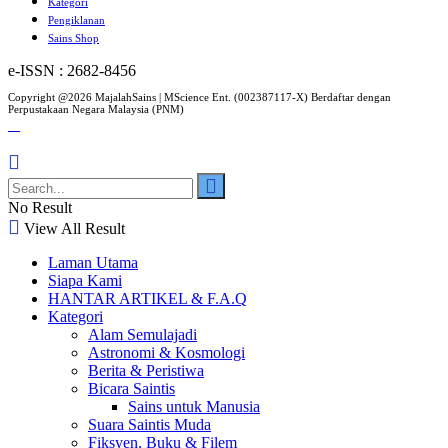
Kategori
Pengiklanan
Sains Shop
e-ISSN : 2682-8456
Copyright @2026 MajalahSains | MScience Ent. (002387117-X) Berdaftar dengan
Perpustakaan Negara Malaysia (PNM)
No Result
View All Result
Laman Utama
Siapa Kami
HANTAR ARTIKEL & F.A.Q
Kategori
Alam Semulajadi
Astronomi & Kosmologi
Berita & Peristiwa
Bicara Saintis
Sains untuk Manusia
Suara Saintis Muda
Fiksyen, Buku & Filem