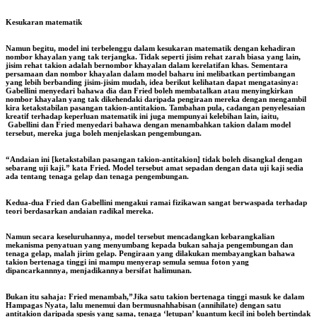
Kesukaran matematik
Namun begitu, model ini terbelenggu dalam kesukaran matematik dengan kehadiran
nombor khayalan yang tak terjangka. Tidak seperti jisim rehat zarah biasa yang lain,
jisim rehat takion adalah bernombor khayalan dalam kerelatifan khas. Sementara
persamaan dan nombor khayalan dalam model baharu ini melibatkan pertimbangan
yang lebih berbanding jisim-jisim mudah, idea berikut kelihatan dapat mengatasinya:
Gabellini menyedari bahawa dia dan Fried boleh membatalkan atau menyingkirkan
nombor khayalan yang tak dikehendaki daripada pengiraan mereka dengan mengambil
kira ketakstabilan pasangan takion-antitakion. Tambahan pula, cadangan penyelesaian
kreatif terhadap keperluan matematik ini juga mempunyai kelebihan lain, iaitu,
Gabellini dan Fried menyedari bahawa dengan menambahkan takion dalam model
tersebut, mereka juga boleh menjelaskan pengembungan.
“Andaian ini [ketakstabilan pasangan takion-antitakion] tidak boleh disangkal dengan
sebarang uji kaji.” kata Fried. Model tersebut amat sepadan dengan data uji kaji sedia
ada tentang tenaga gelap dan tenaga pengembungan.
Kedua-dua Fried dan Gabellini mengakui ramai fizikawan sangat berwaspada terhadap
teori berdasarkan andaian radikal mereka.
Namun secara keseluruhannya, model tersebut mencadangkan kebarangkalian
mekanisma penyatuan yang menyumbang kepada bukan sahaja pengembungan dan
tenaga gelap, malah jirim gelap. Pengiraan yang dilakukan membayangkan bahawa
takion bertenaga tinggi ini mampu menyerap semula semua foton yang
dipancarkannnya, menjadikannya bersifat halimunan.
Bukan itu sahaja: Fried menambah,”Jika satu takion bertenaga tinggi masuk ke dalam
Hampagas Nyata, lalu menemui dan bermusnahhabisan (annihilate) dengan satu
antitakion daripada spesis yang sama, tenaga ‘letupan’ kuantum kecil ini boleh bertindak