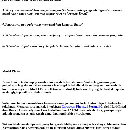
3. Apa yang menyebabkan pengembungan (inflation), iaitu pengembangan (expansion)
membuak pantas alam semesta sejurus selepas Letupan Besar?
4.Seterusnya, apa pula yang menyebabkan Letupan Besar?
5. Adakah terdapat kemungkinan wujudnya Letupan Besar atau alam semesta yang lain?
6. Adakah terdapat suatu ciri petunjuk berkaitan kematian suatu alam semesta?
Model Piawai
Penyelesaian terhadap persoalan ini masih belum ditemui. Walau bagaimanapun,
penjelasan bagaimana alam semesta berfungsi boleh diwakilkan dengan teori terbaik
buat masa ini, iaitu
Model Piawai
(Standard Model) fizik zarah yang terhasil daripada
usaha gigih pemikir terhebat dunia.
Satu teori baharu mendakwa kesemua enam persoalan fizik di atas dapat diselesaikan
sekaligus. Menurut satu makalah terbitan
European Physical Journal C
oleh
Herb Fried
dari Brown University dan
Yves Gabellini
dari INLN-Université de Nice, jawapannya
adalah mungkin sejenis zarah yang dipanggil
takion
(tachyon).
Takion ialah zarah hipotesis yang bergerak lebih pantas daripada cahaya. Menurut Teori
Kerelatifan Khas Einstein dan uji kaji terkini dalam dunia ‘nyata’ kita, zarah tidak