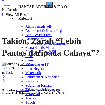
HANTAR ARTIKEL & F.A.Q
No Result
View All Result
Kategori
Alam Semulajadi
Astronomi & Kosmologi
Berita & Peristiwa
Takion, Zarah “Lebih
Bicara Saintis
Sains untuk Manusia
Suara Saintis Muda
Pantas daripada Cahaya”?
Fiksyen, Buku & Filem
Fizik
Kimia
by
Editor
Komputer & IT
17/07/2017
Luar Negara
in
Fizik
Matematik
0
0
Perubatan & Kesihatan
0
Rencana
Sejarah & Falsafah
Teknologi & Kejuruteraan
Terjemahan
artikel asal
oleh Shahrul Kadri Ayop,
Jabatan Fizik, Universiti Pendidikan Sultan Idris (UPSI)
Tempatan
Tenaga
Tokoh