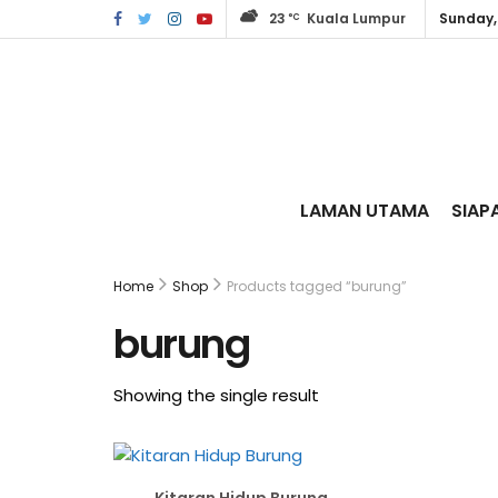
23
Kuala Lumpur
Sunday,
°C
LAMAN UTAMA
SIAP
Home
Shop
Products tagged “burung”
burung
Showing the single result