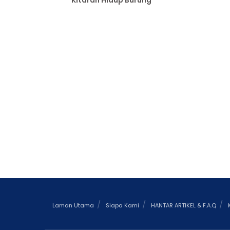
Kitaran Hidup Burung
Laman Utama
Siapa Kami
HANTAR ARTIKEL & F.A.Q