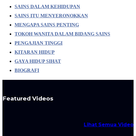
SAINS DALAM KEHIDUPAN
SAINS ITU MENYERONOKKAN
MENGAPA SAINS PENTING
TOKOH WANITA DALAM BIDANG SAINS
PENGAJIAN TINGGI
KITARAN HIDUP
GAYA HIDUP SIHAT
BIOGRAFI
Featured Videos
Lihat Semua Video