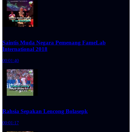
Saintis Muda Negara Pemenang FameLab
International 2018
00:01:40
Rahsia Sepakan Lencong Bolasepk
00:01:17