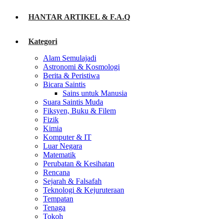
HANTAR ARTIKEL & F.A.Q
Kategori
Alam Semulajadi
Astronomi & Kosmologi
Berita & Peristiwa
Bicara Saintis
Sains untuk Manusia
Suara Saintis Muda
Fiksyen, Buku & Filem
Fizik
Kimia
Komputer & IT
Luar Negara
Matematik
Perubatan & Kesihatan
Rencana
Sejarah & Falsafah
Teknologi & Kejuruteraan
Tempatan
Tenaga
Tokoh