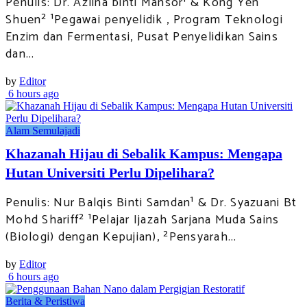
Penulis: Dr. Azlina binti Mansor¹ & Kong Yen
Shuen² ¹Pegawai penyelidik , Program Teknologi
Enzim dan Fermentasi, Pusat Penyelidikan Sains
dan...
by
Editor
6 hours ago
Alam Semulajadi
Khazanah Hijau di Sebalik Kampus: Mengapa
Hutan Universiti Perlu Dipelihara?
Penulis: Nur Balqis Binti Samdan¹ & Dr. Syazuani Bt
Mohd Shariff² ¹Pelajar Ijazah Sarjana Muda Sains
(Biologi) dengan Kepujian), ²Pensyarah...
by
Editor
6 hours ago
Berita & Peristiwa