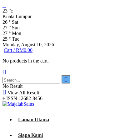
23
°c
Kuala Lumpur
26
°
Sat
27
°
Sun
27
°
Mon
25
°
Tue
Monday, August 10, 2026
Cart /
RM
0.00
No products in the cart.
No Result
View All Result
e-ISSN : 2682-8456
Laman Utama
Siapa Kami