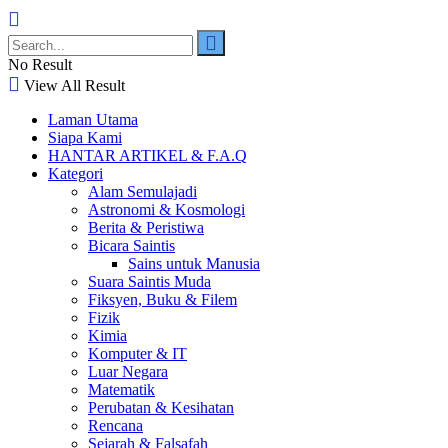
No Result
View All Result
Laman Utama
Siapa Kami
HANTAR ARTIKEL & F.A.Q
Kategori
Alam Semulajadi
Astronomi & Kosmologi
Berita & Peristiwa
Bicara Saintis
Sains untuk Manusia
Suara Saintis Muda
Fiksyen, Buku & Filem
Fizik
Kimia
Komputer & IT
Luar Negara
Matematik
Perubatan & Kesihatan
Rencana
Sejarah & Falsafah