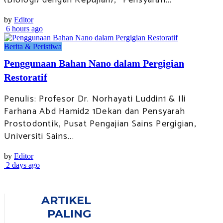
(Biologi) dengan Kepujian), ²Pensyarah...
by
Editor
6 hours ago
Berita & Peristiwa
Penggunaan Bahan Nano dalam Pergigian
Restoratif
Penulis: Profesor Dr. Norhayati Luddin1 & Ili
Farhana Abd Hamid2 1Dekan dan Pensyarah
Prostodontik, Pusat Pengajian Sains Pergigian,
Universiti Sains...
by
Editor
2 days ago
ARTIKEL
PALING