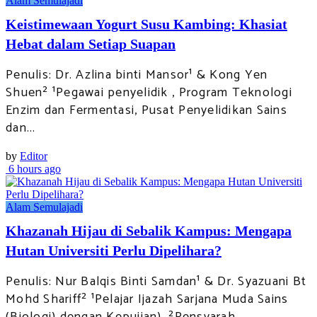
Alam Semulajadi
Keistimewaan Yogurt Susu Kambing: Khasiat
Hebat dalam Setiap Suapan
Penulis: Dr. Azlina binti Mansor¹ & Kong Yen
Shuen² ¹Pegawai penyelidik , Program Teknologi
Enzim dan Fermentasi, Pusat Penyelidikan Sains
dan...
by
Editor
6 hours ago
Alam Semulajadi
Khazanah Hijau di Sebalik Kampus: Mengapa
Hutan Universiti Perlu Dipelihara?
Penulis: Nur Balqis Binti Samdan¹ & Dr. Syazuani Bt
Mohd Shariff² ¹Pelajar Ijazah Sarjana Muda Sains