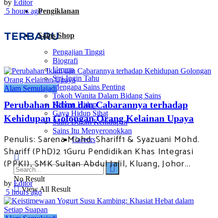
by
Editor
5 hours ago
Pengiklanan
TERBARU
Sains Shop
Pengajian Tinggi
Biografi
Umum
Siri-Ingin Tahu
Mengapa Sains Penting
Alam Semulajadi
Tokoh Wanita Dalam Bidang Sains
Perubahan Iklim dan Cabarannya terhadap
Kitaran Hidup
Gaya Hidup Sihat
Kehidupan Golongan Orang Kelainan Upaya
Sains Dalam Kehidupan
Sains Itu Menyeronokkan
Penulis: Sarena Mohd. Shariff1 & Syazuani Mohd.
Careers
Shariff (PhD)2 1Guru Pendidikan Khas Integrasi
(PPKI), SMK Sultan Abdul Jalil, Kluang, Johor...
No Result
by
Editor
View All Result
5 hours ago