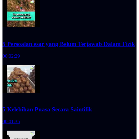
5 Persoalan esar yang Belum Terjawab Dalam Fizik
00:02:29
5 Kelebihan Puasa Secara Saintifik
00:01:35