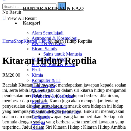
HANTAR ARTIKEL & F.A.Q
No Result
View All Result
Kategori
Alam Semulajadi
Astronomi & Kosmologi
Home
Shop
Kitaran Hidup
Kitaran Hidup Reptilia
Berita & Peristiwa
Bicara Saintis
Sains untuk Manusia
Kitaran Hidup Reptilia
Suara Saintis Muda
Fiksyen, Buku & Filem
Fizik
RM
20.00
Kimia
Komputer & IT
Bacalah Kitaran Hidup untuk mendapatkan jawapan kepada soalan
Luar Negara
ini, serta lebih lagi. Setiap buku dalam siri kitaran hidup mengambil
Matematik
pendekatan mendalam tentang cara hidupan berbeza dilahirkan,
Perubatan & Kesihatan
membesar dan membiak. Kamu juga akan mempelajari tentang
Rencana
penyesuaian diri dan pengelasan, termasuk cara hidupan ini hidup
Sejarah & Falsafah
yang mempunyai kaitan dengan habitatnya. Buku ini menanyakan
Teknologi & Kejuruteraan
soalan dan memberikan jawapan yang kamu perlukan. Setiap bab
Tempatan
bermula dengan soalan yang berbeza serta memberi jawapan yang
Tenaga
terperinci. Judul dalam Siri Kitaran Hidup : Kitaran Hidup Amfibia
Tokoh