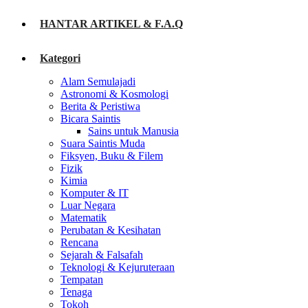
HANTAR ARTIKEL & F.A.Q
Kategori
Alam Semulajadi
Astronomi & Kosmologi
Berita & Peristiwa
Bicara Saintis
Sains untuk Manusia
Suara Saintis Muda
Fiksyen, Buku & Filem
Fizik
Kimia
Komputer & IT
Luar Negara
Matematik
Perubatan & Kesihatan
Rencana
Sejarah & Falsafah
Teknologi & Kejuruteraan
Tempatan
Tenaga
Tokoh