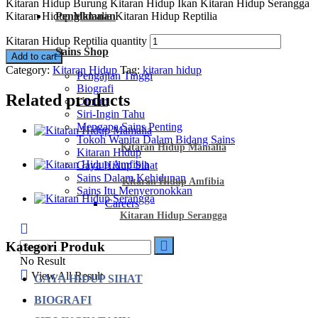
Kitaran Hidup Burung Kitaran Hidup Ikan Kitaran Hidup Serangga
Kitaran Hidup Mamalia Kitaran Hidup Reptilia
Pengiklanan
Kitaran Hidup Reptilia quantity
Sains Shop
Add to cart
Category:
Kitaran Hidup
Tag:
kitaran hidup
Pengajian Tinggi
Biografi
Related products
Umum
Siri-Ingin Tahu
Mengapa Sains Penting
Tokoh Wanita Dalam Bidang Sains
Kitaran Hidup Mamalia
Kitaran Hidup
Gaya Hidup Sihat
Sains Dalam Kehidupan
Kitaran Hidup Amfibia
Sains Itu Menyeronokkan
Careers
Kitaran Hidup Serangga
Kategori Produk
No Result
View All Result
GAYA HIDUP SIHAT
BIOGRAFI