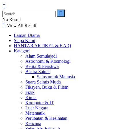
No Result
View All Result
Laman Utama
Siapa Kami
HANTAR ARTIKEL & F.A.Q
Kategori
Alam Semulajadi
Astronomi & Kosmologi
Berita & Peristiwa
Bicara Saintis
Sains untuk Manusia
Suara Saintis Muda
Fiksyen, Buku & Filem
Fizik
Kimia
Komputer & IT
Luar Negara
Matematik
Perubatan & Kesihatan
Rencana
Sejarah & Falsafah