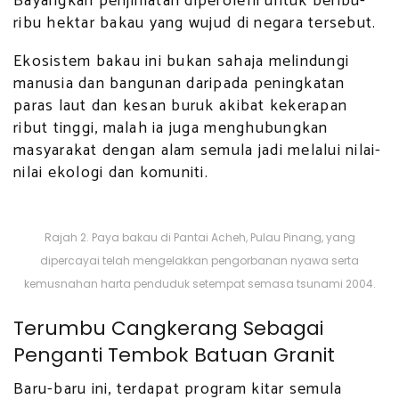
Bayangkan penjimatan diperolehi untuk beribu-
ribu hektar bakau yang wujud di negara tersebut.
Ekosistem bakau ini bukan sahaja melindungi
manusia dan bangunan daripada peningkatan
paras laut dan kesan buruk akibat kekerapan
ribut tinggi, malah ia juga menghubungkan
masyarakat dengan alam semula jadi melalui nilai-
nilai ekologi dan komuniti.
Rajah 2. Paya bakau di Pantai Acheh, Pulau Pinang, yang
dipercayai telah mengelakkan pengorbanan nyawa serta
kemusnahan harta penduduk setempat semasa tsunami 2004.
Terumbu Cangkerang Sebagai
Penganti Tembok Batuan Granit
Baru-baru ini, terdapat program kitar semula