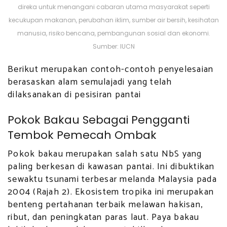
direka untuk menangani cabaran utama masyarakat seperti
kecukupan makanan, perubahan iklim, sumber air bersih, kesihatan
manusia, risiko bencana, pembangunan sosial dan ekonomi.
Sumber: IUCN
Berikut merupakan contoh-contoh penyelesaian
berasaskan alam semulajadi yang telah
dilaksanakan di pesisiran pantai
Pokok Bakau Sebagai Pengganti
Tembok Pemecah Ombak
Pokok bakau merupakan salah satu NbS yang
paling berkesan di kawasan pantai. Ini dibuktikan
sewaktu tsunami terbesar melanda Malaysia pada
2004 (Rajah 2). Ekosistem tropika ini merupakan
benteng pertahanan terbaik melawan hakisan,
ribut, dan peningkatan paras laut. Paya bakau