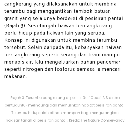
cangkerang yang dilaksanakan untuk membina
terumbu bagi menggantikan tembok batuan
granit yang selalunya berderet di pesisiran pantai
(Rajah 3). Sesetangah haiwan bercangkerang
perlu hidup pada haiwan lain yang serupa.
Konsep ini digunakan untuk membina terumbu
tersebut. Selain daripada itu, kebanyakan haiwan
bercangkerang seperti kerang dan tiram mampu
menapis air, lalu mengeluarkan bahan pencemar
seperti nitrogen dan fosforus semasa ia mencari
makanan.
Rajah 3. Terumbu cangkerang di pesisir Gulf Coast A.S direka
bentuk untuk melindungi dan memulihkan habitat pesisiran pantai.
Terumbu hidup ialah pilihan mampan bagi mengurangkan
hakisan tanah di pesisiran pantai . Kredit: The Nature Conservancy