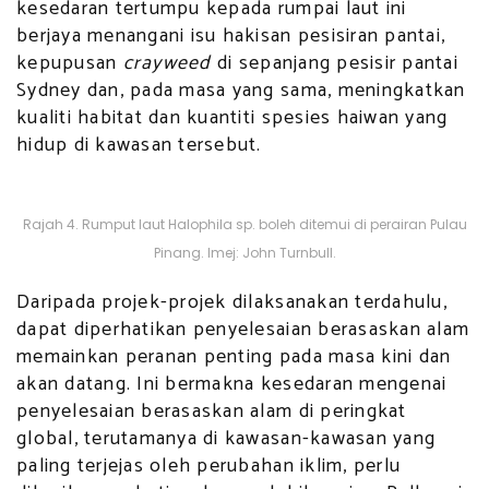
kesedaran tertumpu kepada rumpai laut ini
berjaya menangani isu hakisan pesisiran pantai,
kepupusan
crayweed
di sepanjang pesisir pantai
Sydney dan, pada masa yang sama, meningkatkan
kualiti habitat dan kuantiti spesies haiwan yang
hidup di kawasan tersebut.
Rajah 4. Rumput laut Halophila sp. boleh ditemui di perairan Pulau
Pinang. Imej: John Turnbull.
Daripada projek-projek dilaksanakan terdahulu,
dapat diperhatikan penyelesaian berasaskan alam
memainkan peranan penting pada masa kini dan
akan datang. Ini bermakna kesedaran mengenai
penyelesaian berasaskan alam di peringkat
global, terutamanya di kawasan-kawasan yang
paling terjejas oleh perubahan iklim, perlu