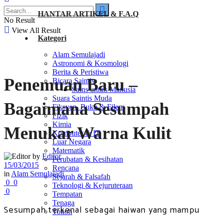
HANTAR ARTIKEL & F.A.Q
No Result
View All Result
Kategori
Alam Semulajadi
Astronomi & Kosmologi
Berita & Peristiwa
Penemuan Baru –
Bicara Saintis
Sains untuk Manusia
Suara Saintis Muda
Bagaimana Sesumpah
Fiksyen, Buku & Filem
Fizik
Kimia
Menukar Warna Kulit
Komputer & IT
Luar Negara
Matematik
by
Editor
Perubatan & Kesihatan
15/03/2015
Rencana
in
Alam Semulajadi
Sejarah & Falsafah
0
0
Teknologi & Kejuruteraan
0
Tempatan
Tenaga
Sesumpah terkenal sebagai haiwan yang mampu
Tokoh