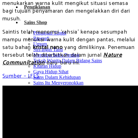
menukarkan warna kulit mengikut situasi semasa
Pengiklanan
bagi tujuan penyamaran dan mengelakkan diri dari
musuh.
Sains Shop
Saintis telah menemui ‘rahsia’ kenapa sesumpah
Pengajian Tinggi
mampu menukar warna kulit dengan pantas, melalui
Biografi
Umum
satu bahan
kristal nano
yang dimilikinya. Penemuan
Siri-Ingin Tahu
tersebut telah diterbitkan dalam jurnal
Nature
Mengapa Sains Penting
Tokoh Wanita Dalam Bidang Sains
Communication
baru-baru ini.
Kitaran Hidup
Gaya Hidup Sihat
Sumber – IFLS
Sains Dalam Kehidupan
Sains Itu Menyeronokkan
Careers
No Result
View All Result