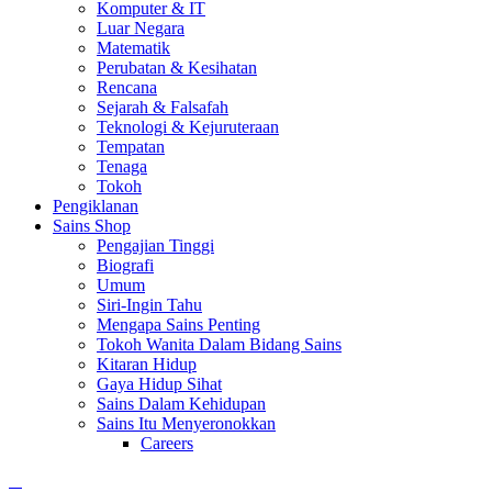
Komputer & IT
Luar Negara
Matematik
Perubatan & Kesihatan
Rencana
Sejarah & Falsafah
Teknologi & Kejuruteraan
Tempatan
Tenaga
Tokoh
Pengiklanan
Sains Shop
Pengajian Tinggi
Biografi
Umum
Siri-Ingin Tahu
Mengapa Sains Penting
Tokoh Wanita Dalam Bidang Sains
Kitaran Hidup
Gaya Hidup Sihat
Sains Dalam Kehidupan
Sains Itu Menyeronokkan
Careers