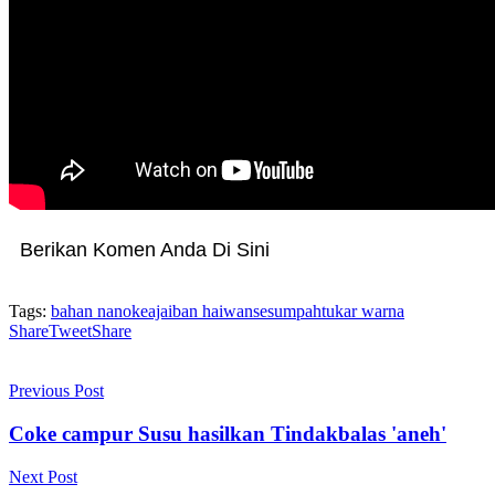
Berikan Komen Anda Di Sini
Tags:
bahan nano
keajaiban haiwan
sesumpah
tukar warna
Share
Tweet
Share
Previous Post
Coke campur Susu hasilkan Tindakbalas 'aneh'
Next Post