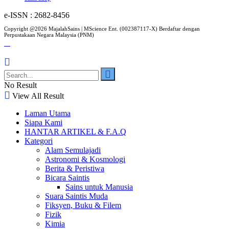
e-ISSN : 2682-8456
Copyright @2026 MajalahSains | MScience Ent. (002387117-X) Berdaftar dengan
Perpustakaan Negara Malaysia (PNM)
No Result
View All Result
Laman Utama
Siapa Kami
HANTAR ARTIKEL & F.A.Q
Kategori
Alam Semulajadi
Astronomi & Kosmologi
Berita & Peristiwa
Bicara Saintis
Sains untuk Manusia
Suara Saintis Muda
Fiksyen, Buku & Filem
Fizik
Kimia