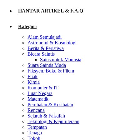
HANTAR ARTIKEL & F.A.Q
Kategori
Alam Semulajadi
Astronomi & Kosmologi
Berita & Peristiwa
Bicara Saintis
Sains untuk Manusia
Suara Saintis Muda
Fiksyen, Buku & Filem
Fizik
Kimia
Komputer & IT
Luar Negara
Matematik
Perubatan & Kesihatan
Rencana
Sejarah & Falsafah
Teknologi & Kejuruteraan
Tempatan
Tenaga
Tokoh