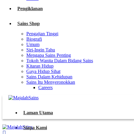
Pengiklanan
Sains Shop
Pengajian Tinggi
Biografi
Umum
Siri-Ingin Tahu
Mengapa Sains Penting
Tokoh Wanita Dalam Bidang Sains
Kitaran Hidup
Gaya Hidup Sihat
Sains Dalam Kehidupan
Sains Itu Menyeronokkan
Careers
Laman Utama
Siapa Kami