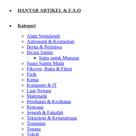
HANTAR ARTIKEL & F.A.Q
Kategori
Alam Semulajadi
Astronomi & Kosmologi
Berita & Peristiwa
Bicara Saintis
Sains untuk Manusia
Suara Saintis Muda
Fiksyen, Buku & Filem
Fizik
Kimia
Komputer & IT
Luar Negara
Matematik
Perubatan & Kesihatan
Rencana
Sejarah & Falsafah
Teknologi & Kejuruteraan
Tempatan
Tenaga
Tokoh