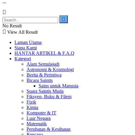
No Result
View All Result
Laman Utama
Siapa Kami
HANTAR ARTIKEL & F.A.Q
Kategori
Alam Semulajadi
Astronomi & Kosmologi
Berita & Peristiwa
Bicara Saintis
Sains untuk Manusia
Suara Saintis Muda
Fiksyen, Buku & Filem
Fizik
Kimia
Komputer & IT
Luar Negara
Matematik
Perubatan & Kesihatan
Rencana