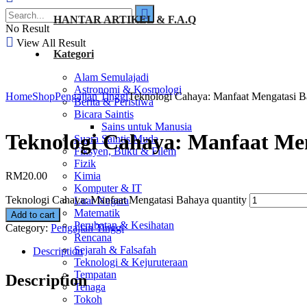
HANTAR ARTIKEL & F.A.Q
No Result
View All Result
Kategori
Alam Semulajadi
Astronomi & Kosmologi
Home
Shop
Pengajian Tinggi
Teknologi Cahaya: Manfaat Mengatasi 
Berita & Peristiwa
Bicara Saintis
Sains untuk Manusia
Teknologi Cahaya: Manfaat Me
Suara Saintis Muda
Fiksyen, Buku & Filem
Fizik
RM
20.00
Kimia
Komputer & IT
Teknologi Cahaya: Manfaat Mengatasi Bahaya quantity
Luar Negara
Matematik
Add to cart
Perubatan & Kesihatan
Category:
Pengajian Tinggi
Rencana
Sejarah & Falsafah
Description
Teknologi & Kejuruteraan
Tempatan
Description
Tenaga
Tokoh