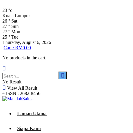
23
°c
Kuala Lumpur
26
°
Sat
27
°
Sun
27
°
Mon
25
°
Tue
Thursday, August 6, 2026
Cart /
RM
0.00
No products in the cart.
No Result
View All Result
e-ISSN : 2682-8456
Laman Utama
Siapa Kami