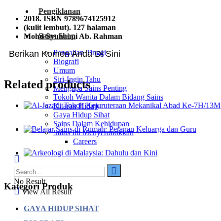
Pengiklanan
2018. ISBN 9789674125912
(kulit lembut). 127 halaman
Sains Shop
Mohd Syuhaimi Ab. Rahman
Pengajian Tinggi
Berikan Komen Anda Di Sini
Biografi
Umum
Siri-Ingin Tahu
Related products
Mengapa Sains Penting
Tokoh Wanita Dalam Bidang Sains
Kitaran Hidup
Gaya Hidup Sihat
Sains Dalam Kehidupan
Sains Itu Menyeronokkan
Careers
No Result
Kategori Produk
View All Result
GAYA HIDUP SIHAT