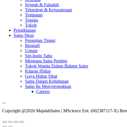
Sejarah & Falsafah
Teknologi & Kejuruteraan
Tempatan
Tenaga
Tokoh
Pengiklanan
Sains Shop
Pengajian Tinggi
Biografi
Umum
Siri-Ingin Tahu
Mengapa Sains Penting
Tokoh Wanita Dalam Bidang Sains
Kitaran Hidup
Gaya Hidup Sihat
Sains Dalam Kehidupan
Sains Itu Menyeronokkan
Careers
Copyright @2026 MajalahSains | MScience Ent. (002387117-X) Ber