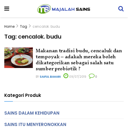
Home
Tag
cencalok. budu
Tag:
cencalok. budu
Makanan tradisi budu, cencaluk dan
tempoyak – adakah mereka boleh
dikategorikan sebagai salah satu
sumber probiotik ?
BY
SAIFUL BAHARI
09/07/2019
0
Kategori Produk
SAINS DALAM KEHIDUPAN
SAINS ITU MENYERONOKKAN