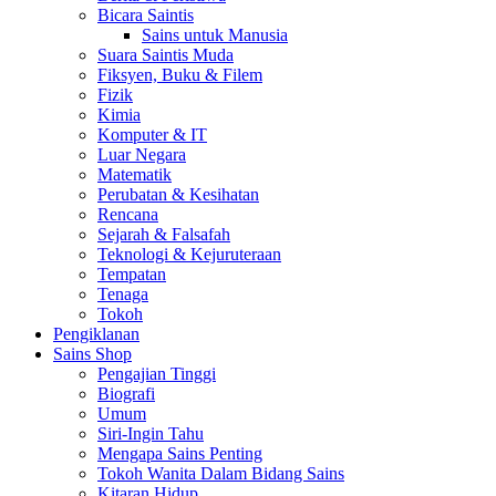
Bicara Saintis
Sains untuk Manusia
Suara Saintis Muda
Fiksyen, Buku & Filem
Fizik
Kimia
Komputer & IT
Luar Negara
Matematik
Perubatan & Kesihatan
Rencana
Sejarah & Falsafah
Teknologi & Kejuruteraan
Tempatan
Tenaga
Tokoh
Pengiklanan
Sains Shop
Pengajian Tinggi
Biografi
Umum
Siri-Ingin Tahu
Mengapa Sains Penting
Tokoh Wanita Dalam Bidang Sains
Kitaran Hidup