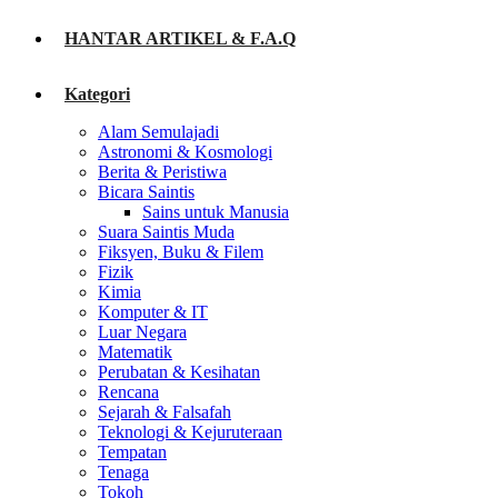
HANTAR ARTIKEL & F.A.Q
Kategori
Alam Semulajadi
Astronomi & Kosmologi
Berita & Peristiwa
Bicara Saintis
Sains untuk Manusia
Suara Saintis Muda
Fiksyen, Buku & Filem
Fizik
Kimia
Komputer & IT
Luar Negara
Matematik
Perubatan & Kesihatan
Rencana
Sejarah & Falsafah
Teknologi & Kejuruteraan
Tempatan
Tenaga
Tokoh