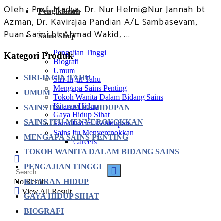
Oleh : Prof. Madya. Dr. Nur Helmi@Nur Jannah bt
Pengiklanan
Azman, Dr. Kavirajaa Pandian A/L Sambasevam,
Puan Sarini bt Ahmad Wakid, ...
Sains Shop
Pengajian Tinggi
Kategori Produk
Biografi
Umum
SIRI-INGIN TAHU
Siri-Ingin Tahu
Mengapa Sains Penting
UMUM
Tokoh Wanita Dalam Bidang Sains
Kitaran Hidup
SAINS DALAM KEHIDUPAN
Gaya Hidup Sihat
SAINS ITU MENYERONOKKAN
Sains Dalam Kehidupan
Sains Itu Menyeronokkan
MENGAPA SAINS PENTING
Careers
TOKOH WANITA DALAM BIDANG SAINS
PENGAJIAN TINGGI
KITARAN HIDUP
No Result
View All Result
GAYA HIDUP SIHAT
BIOGRAFI