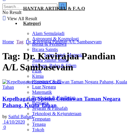
HANTAR ARTIKEL & F.A.Q
No Result
View All Result
Kategori
Alam Semulajadi
Astronomi & Kosmologi
Home
Tag
Dr. Kavirajaa Pandian A/L Sambasevam
Berita & Peristiwa
Bicara Saintis
Tag:
Dr. Kavirajaa Pandian
Sains untuk Manusia
Suara Saintis Muda
A/L Sambasevam
Fiksyen, Buku & Filem
Fizik
Kimia
Komputer & IT
Luar Negara
Matematik
Perubatan & Kesihatan
Kepelbagaian Spesies Cendawan Taman Negara
Rencana
Pahang, Kuala Tahan
Sejarah & Falsafah
Teknologi & Kejuruteraan
by
Saiful Bahari
Tempatan
14/10/2020
Tenaga
0
Tokoh