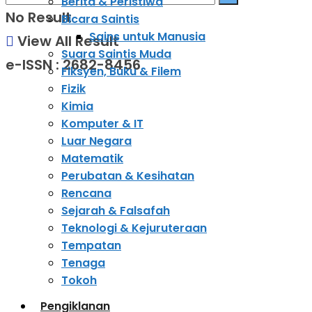
Berita & Peristiwa
No Result
Bicara Saintis
Sains untuk Manusia
View All Result
Suara Saintis Muda
e-ISSN : 2682-8456
Fiksyen, Buku & Filem
Fizik
Kimia
Komputer & IT
Luar Negara
Matematik
Perubatan & Kesihatan
Rencana
Sejarah & Falsafah
Teknologi & Kejuruteraan
Tempatan
Tenaga
Tokoh
Pengiklanan