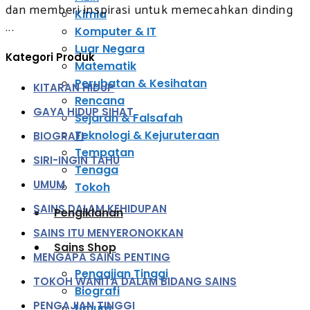
dan memberi inspirasi untuk memecahkan dinding
Kimia
...
Komputer & IT
Luar Negara
Kategori Produk
Matematik
Perubatan & Kesihatan
KITARAN HIDUP
Rencana
GAYA HIDUP SIHAT
Sejarah & Falsafah
Teknologi & Kejuruteraan
BIOGRAFI
Tempatan
SIRI-INGIN TAHU
Tenaga
UMUM
Tokoh
SAINS DALAM KEHIDUPAN
Pengiklanan
SAINS ITU MENYERONOKKAN
Sains Shop
MENGAPA SAINS PENTING
Pengajian Tinggi
TOKOH WANITA DALAM BIDANG SAINS
Biografi
PENGAJIAN TINGGI
Umum