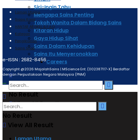
Siri-Ingin Tahu
Laman Utama
Mengapa Sains Penting
Siapa Kami
Tokoh Wanita Dalam Bidang Sains
HANTAR ARTIKEL & F.A.Q
Kitaran Hidup
Kategori
Gaya Hidup Sihat
Pengiklanan
Sains Dalam Kehidupan
Sains Shop
Sains Itu Menyeronokkan
e-ISSN : 2682-8456
Careers
Copyright @2026 MajalahSains | MScience Ent. (002387117-X) Berdaftar
dengan Perpustakaan Negara Malaysia (PNM)
No Result
View All Result
No Result
View All Result
Laman Utama