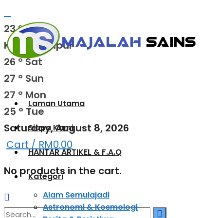
23
°c
Kuala Lumpur
26
°
Sat
27
°
Sun
27
°
Mon
Laman Utama
25
°
Tue
Saturday, August 8, 2026
Siapa Kami
Cart /
RM
0.00
HANTAR ARTIKEL & F.A.Q
No products in the cart.
Kategori
Alam Semulajadi
Astronomi & Kosmologi