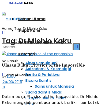
Laman Utama
Home
Tag
Dr.Michio Kaku
Siapa Kami
Tag:
Dr.Michio Kaku
HANTAR ARTIKEL & F.A.Q
Kategori
No Result
Alam Semulajadi
Ulasan Buku : Physics of the Impossible
Astronomi & Kosmologi
Berita & Peristiwa
View All Result
by
Editor
Bicara Saintis
24/03/2015
Sains untuk Manusia
0
Suara Saintis Muda
Dalam buku Physics of the Impossible, Dr.Michio
Fiksyen, Buku & Filem
Kaku mengajak pembaca untuk berfikir luar kotak
Fizik