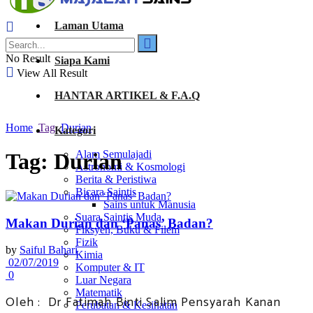
Laman Utama
No Result
Siapa Kami
View All Result
HANTAR ARTIKEL & F.A.Q
Home
Tag
Durian
Kategori
Alam Semulajadi
Tag:
Durian
Astronomi & Kosmologi
Berita & Peristiwa
Bicara Saintis
Sains untuk Manusia
Suara Saintis Muda
Makan Durian dan ‘Panas’ Badan?
Fiksyen, Buku & Filem
Fizik
by
Saiful Bahari
Kimia
02/07/2019
Komputer & IT
0
Luar Negara
Matematik
Oleh : Dr Fatimah Binti Salim Pensyarah Kanan
Perubatan & Kesihatan