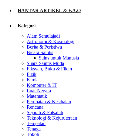
HANTAR ARTIKEL & F.A.Q
Kategori
Alam Semulajadi
Astronomi & Kosmologi
Berita & Peristiwa
Bicara Saintis
Sains untuk Manusia
Suara Saintis Muda
Fiksyen, Buku & Filem
Fizik
Kimia
Komputer & IT
Luar Negara
Matematik
Perubatan & Kesihatan
Rencana
Sejarah & Falsafah
Teknologi & Kejuruteraan
Tempatan
Tenaga
Tokoh