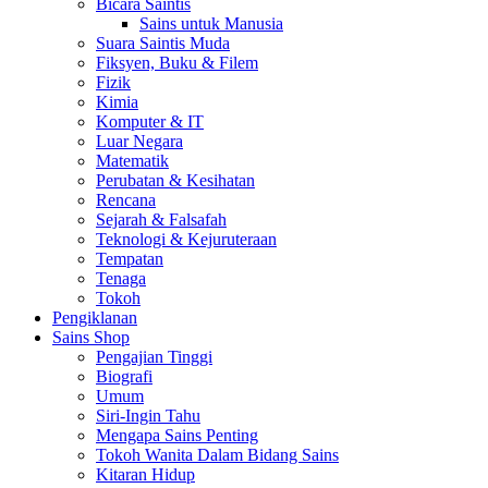
Bicara Saintis
Sains untuk Manusia
Suara Saintis Muda
Fiksyen, Buku & Filem
Fizik
Kimia
Komputer & IT
Luar Negara
Matematik
Perubatan & Kesihatan
Rencana
Sejarah & Falsafah
Teknologi & Kejuruteraan
Tempatan
Tenaga
Tokoh
Pengiklanan
Sains Shop
Pengajian Tinggi
Biografi
Umum
Siri-Ingin Tahu
Mengapa Sains Penting
Tokoh Wanita Dalam Bidang Sains
Kitaran Hidup