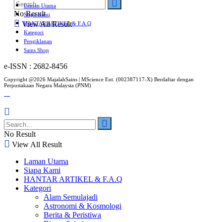
Laman Utama
No Result
Siapa Kami
View All Result
HANTAR ARTIKEL & F.A.Q
Kategori
Pengiklanan
Sains Shop
e-ISSN : 2682-8456
Copyright @2026 MajalahSains | MScience Ent. (002387117-X) Berdaftar dengan
Perpustakaan Negara Malaysia (PNM)
No Result
View All Result
Laman Utama
Siapa Kami
HANTAR ARTIKEL & F.A.Q
Kategori
Alam Semulajadi
Astronomi & Kosmologi
Berita & Peristiwa