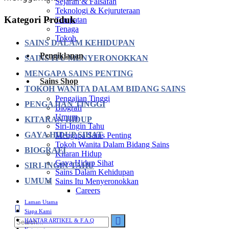
Sejarah & Falsafah
Teknologi & Kejuruteraan
Kategori Produk
Tempatan
Tenaga
Tokoh
SAINS DALAM KEHIDUPAN
Pengiklanan
SAINS ITU MENYERONOKKAN
MENGAPA SAINS PENTING
Sains Shop
TOKOH WANITA DALAM BIDANG SAINS
Pengajian Tinggi
PENGAJIAN TINGGI
Biografi
Umum
KITARAN HIDUP
Siri-Ingin Tahu
GAYA HIDUP SIHAT
Mengapa Sains Penting
Tokoh Wanita Dalam Bidang Sains
BIOGRAFI
Kitaran Hidup
Gaya Hidup Sihat
SIRI-INGIN TAHU
Sains Dalam Kehidupan
UMUM
Sains Itu Menyeronokkan
Careers
Laman Utama
Siapa Kami
HANTAR ARTIKEL & F.A.Q