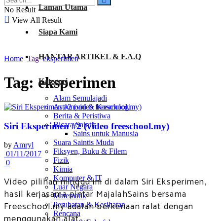
Laman Utama
No Result
View All Result
Siapa Kami
HANTAR ARTIKEL & F.A.Q
Home
Tag
eksperimen
Tag:
eksperimen
Kategori
Alam Semulajadi
Astronomi & Kosmologi
Berita & Peristiwa
Bicara Saintis
Siri Eksperimen #2 (video freeschool.my)
Sains untuk Manusia
Suara Saintis Muda
by
Amryl
Fiksyen, Buku & Filem
01/11/2017
Fizik
0
Kimia
Komputer & IT
Video pilihan minggu ini di dalam Siri Eksperimen,
Luar Negara
hasil kerjasama pintar MajalahSains bersama
Matematik
Freeschool.my adalah berkenaan ralat dengan
Perubatan & Kesihatan
Rencana
menggunakan alat ...