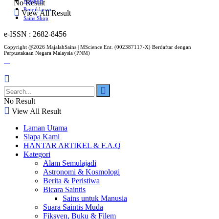
Kategori
No Result
Pengiklanan
View All Result
Sains Shop
e-ISSN : 2682-8456
Copyright @2026 MajalahSains | MScience Ent. (002387117-X) Berdaftar dengan
Perpustakaan Negara Malaysia (PNM)
No Result
View All Result
Laman Utama
Siapa Kami
HANTAR ARTIKEL & F.A.Q
Kategori
Alam Semulajadi
Astronomi & Kosmologi
Berita & Peristiwa
Bicara Saintis
Sains untuk Manusia
Suara Saintis Muda
Fiksyen, Buku & Filem