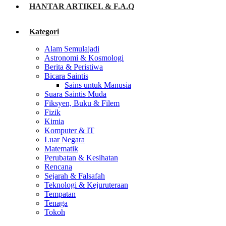
HANTAR ARTIKEL & F.A.Q
Kategori
Alam Semulajadi
Astronomi & Kosmologi
Berita & Peristiwa
Bicara Saintis
Sains untuk Manusia
Suara Saintis Muda
Fiksyen, Buku & Filem
Fizik
Kimia
Komputer & IT
Luar Negara
Matematik
Perubatan & Kesihatan
Rencana
Sejarah & Falsafah
Teknologi & Kejuruteraan
Tempatan
Tenaga
Tokoh