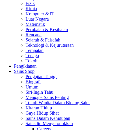
Fizik
Kimia
Komputer & IT
Luar Negara
Matematik
Perubatan & Kesihatan
Rencana
Sejarah & Falsafah
Teknologi & Kejuruteraan
Tempatan
Tenaga
Tokoh
Pengiklanan
Sains Shop
Pengajian Tinggi
Biografi
Umum
Siri-Ingin Tahu
Mengapa Sains Penting
Tokoh Wanita Dalam Bidang Sains
Kitaran Hidup
Gaya Hidup Sihat
Sains Dalam Kehidupan
Sains Itu Menyeronokkan
Careers