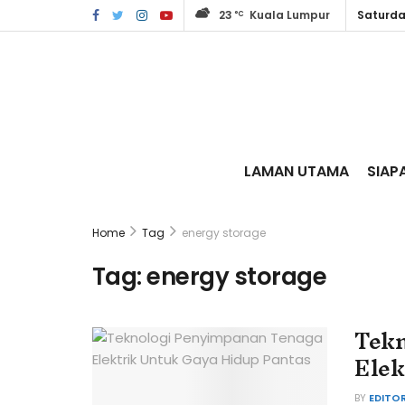
23
Kuala Lumpur
Saturda
°C
LAMAN UTAMA
SIAP
Home
Tag
energy storage
Tag:
energy storage
Tekn
Elek
BY
EDITO