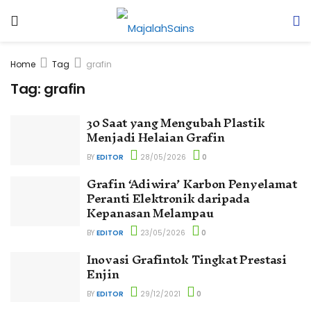
Home
Tag
grafin
Tag:
grafin
30 Saat yang Mengubah Plastik
Menjadi Helaian Grafin
BY
EDITOR
28/05/2026
0
Grafin ‘Adiwira’ Karbon Penyelamat
Peranti Elektronik daripada
Kepanasan Melampau
BY
EDITOR
23/05/2026
0
Inovasi Grafintok Tingkat Prestasi
Enjin
BY
EDITOR
29/12/2021
0