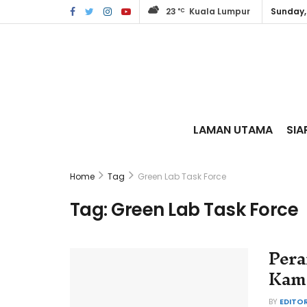
23
Kuala Lumpur
Sunday,
°C
LAMAN UTAMA
SIA
Home
Tag
Green Lab Task Force
Tag:
Green Lab Task Force
Pera
Kamp
BY
EDITO