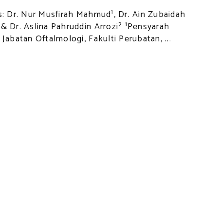
s: Dr. Nur Musfirah Mahmud¹, Dr. Ain Zubaidah
& Dr. Aslina Pahruddin Arrozi² ¹Pensyarah
 Jabatan Oftalmologi, Fakulti Perubatan, ...