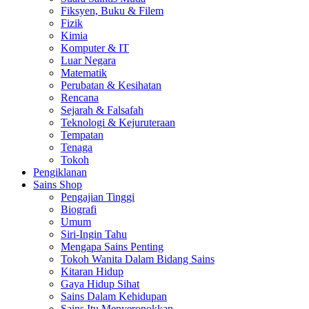
Fiksyen, Buku & Filem
Fizik
Kimia
Komputer & IT
Luar Negara
Matematik
Perubatan & Kesihatan
Rencana
Sejarah & Falsafah
Teknologi & Kejuruteraan
Tempatan
Tenaga
Tokoh
Pengiklanan
Sains Shop
Pengajian Tinggi
Biografi
Umum
Siri-Ingin Tahu
Mengapa Sains Penting
Tokoh Wanita Dalam Bidang Sains
Kitaran Hidup
Gaya Hidup Sihat
Sains Dalam Kehidupan
Sains Itu Menyeronokkan