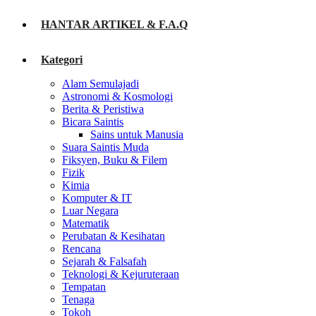
HANTAR ARTIKEL & F.A.Q
Kategori
Alam Semulajadi
Astronomi & Kosmologi
Berita & Peristiwa
Bicara Saintis
Sains untuk Manusia
Suara Saintis Muda
Fiksyen, Buku & Filem
Fizik
Kimia
Komputer & IT
Luar Negara
Matematik
Perubatan & Kesihatan
Rencana
Sejarah & Falsafah
Teknologi & Kejuruteraan
Tempatan
Tenaga
Tokoh