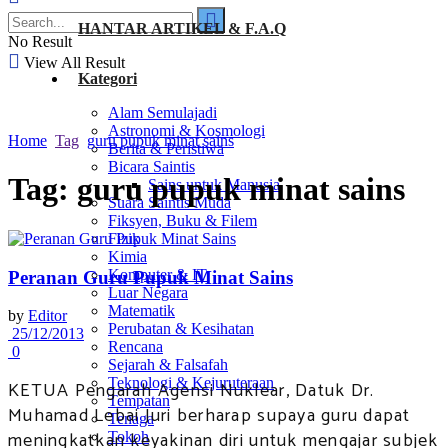
HANTAR ARTIKEL & F.A.Q
No Result
View All Result
Kategori
Alam Semulajadi
Astronomi & Kosmologi
Home
Tag
guru pupuk minat sains
Berita & Peristiwa
Bicara Saintis
Tag:
guru pupuk minat sains
Sains untuk Manusia
Suara Saintis Muda
Fiksyen, Buku & Filem
Fizik
Kimia
Komputer & IT
Peranan Guru Pupuk Minat Sains
Luar Negara
Matematik
by
Editor
Perubatan & Kesihatan
25/12/2013
Rencana
0
Sejarah & Falsafah
Teknologi & Kejuruteraan
KETUA Pengarah Agensi Nuklear, Datuk Dr.
Tempatan
Muhamad Lebai Juri berharap supaya guru dapat
Tenaga
meningkatkan keyakinan diri untuk mengajar subjek
Tokoh