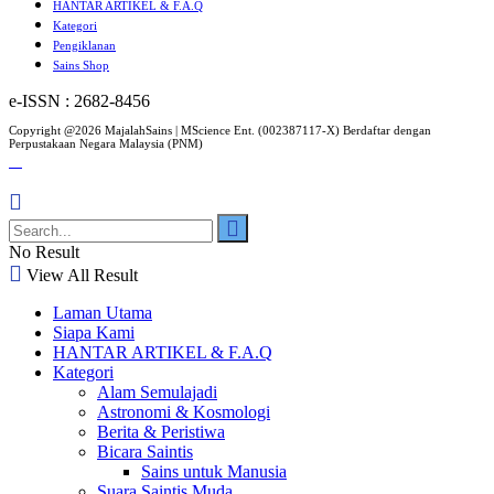
HANTAR ARTIKEL & F.A.Q
Kategori
Pengiklanan
Sains Shop
e-ISSN : 2682-8456
Copyright @2026 MajalahSains | MScience Ent. (002387117-X) Berdaftar dengan
Perpustakaan Negara Malaysia (PNM)
No Result
View All Result
Laman Utama
Siapa Kami
HANTAR ARTIKEL & F.A.Q
Kategori
Alam Semulajadi
Astronomi & Kosmologi
Berita & Peristiwa
Bicara Saintis
Sains untuk Manusia
Suara Saintis Muda