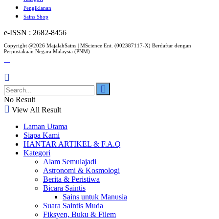
Pengiklanan
Sains Shop
e-ISSN : 2682-8456
Copyright @2026 MajalahSains | MScience Ent. (002387117-X) Berdaftar dengan
Perpustakaan Negara Malaysia (PNM)
No Result
View All Result
Laman Utama
Siapa Kami
HANTAR ARTIKEL & F.A.Q
Kategori
Alam Semulajadi
Astronomi & Kosmologi
Berita & Peristiwa
Bicara Saintis
Sains untuk Manusia
Suara Saintis Muda
Fiksyen, Buku & Filem