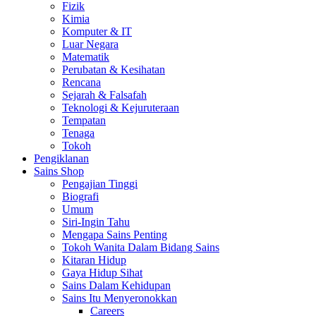
Fizik
Kimia
Komputer & IT
Luar Negara
Matematik
Perubatan & Kesihatan
Rencana
Sejarah & Falsafah
Teknologi & Kejuruteraan
Tempatan
Tenaga
Tokoh
Pengiklanan
Sains Shop
Pengajian Tinggi
Biografi
Umum
Siri-Ingin Tahu
Mengapa Sains Penting
Tokoh Wanita Dalam Bidang Sains
Kitaran Hidup
Gaya Hidup Sihat
Sains Dalam Kehidupan
Sains Itu Menyeronokkan
Careers