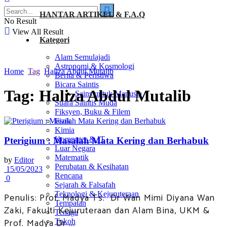
HANTAR ARTIKEL & F.A.Q
No Result
View All Result
Kategori
Alam Semulajadi
Astronomi & Kosmologi
Home
Tag
Haliza Abdul Mutalib
Berita & Peristiwa
Bicara Saintis
Tag:
Haliza Abdul Mutalib
Sains untuk Manusia
Suara Saintis Muda
Fiksyen, Buku & Filem
Fizik
Kimia
Komputer & IT
Pterigium : Masalah Mata Kering dan Berhabuk
Luar Negara
Matematik
by
Editor
Perubatan & Kesihatan
15/05/2023
Rencana
0
Sejarah & Falsafah
Teknologi & Kejuruteraan
Penulis: Prof. Madya Ts. Dr Wan Mimi Diyana Wan
Tempatan
Zaki, Fakulti Kejuruteraan dan Alam Bina, UKM &
Tenaga
Prof. Madya Dr ...
Tokoh