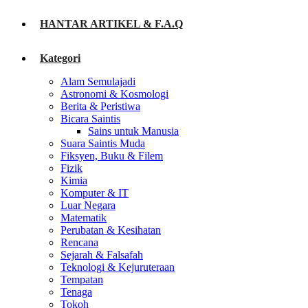
HANTAR ARTIKEL & F.A.Q
Kategori
Alam Semulajadi
Astronomi & Kosmologi
Berita & Peristiwa
Bicara Saintis
Sains untuk Manusia
Suara Saintis Muda
Fiksyen, Buku & Filem
Fizik
Kimia
Komputer & IT
Luar Negara
Matematik
Perubatan & Kesihatan
Rencana
Sejarah & Falsafah
Teknologi & Kejuruteraan
Tempatan
Tenaga
Tokoh