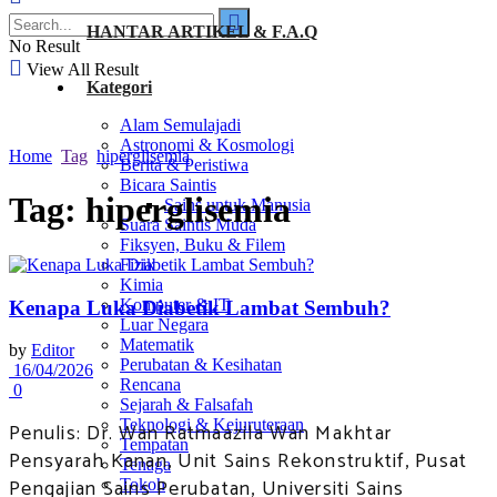
HANTAR ARTIKEL & F.A.Q
No Result
View All Result
Kategori
Alam Semulajadi
Astronomi & Kosmologi
Home
Tag
hiperglisemia
Berita & Peristiwa
Bicara Saintis
Tag:
hiperglisemia
Sains untuk Manusia
Suara Saintis Muda
Fiksyen, Buku & Filem
Fizik
Kimia
Komputer & IT
Kenapa Luka Diabetik Lambat Sembuh?
Luar Negara
Matematik
by
Editor
Perubatan & Kesihatan
16/04/2026
Rencana
0
Sejarah & Falsafah
Teknologi & Kejuruteraan
Penulis: Dr. Wan Ratmaazila Wan Makhtar
Tempatan
Pensyarah Kanan, Unit Sains Rekonstruktif, Pusat
Tenaga
Pengajian Sains Perubatan, Universiti Sains
Tokoh