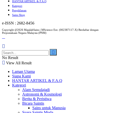
HANTAR ARTIKEL & F.A.Q
Kategori
Pengiklanan
Sains Shop
e-ISSN : 2682-8456
Copyright @2026 MajalahSains | MScience Ent. (002387117-X) Berdaftar dengan
Perpustakaan Negara Malaysia (PNM)
No Result
View All Result
Laman Utama
Siapa Kami
HANTAR ARTIKEL & F.A.Q
Kategori
Alam Semulajadi
Astronomi & Kosmologi
Berita & Peristiwa
Bicara Saintis
Sains untuk Manusia
Suara Saintis Muda