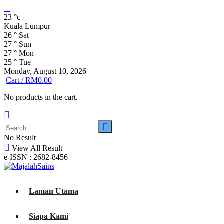
23
°c
Kuala Lumpur
26
°
Sat
27
°
Sun
27
°
Mon
25
°
Tue
Monday, August 10, 2026
Cart /
RM
0.00
No products in the cart.
No Result
View All Result
e-ISSN : 2682-8456
Laman Utama
Siapa Kami