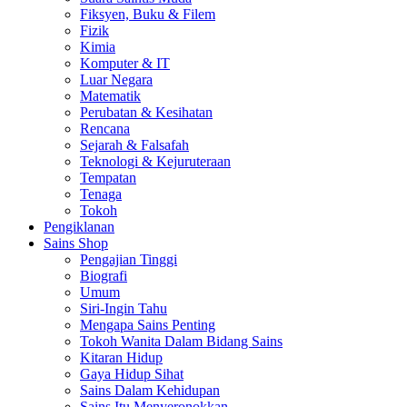
Fiksyen, Buku & Filem
Fizik
Kimia
Komputer & IT
Luar Negara
Matematik
Perubatan & Kesihatan
Rencana
Sejarah & Falsafah
Teknologi & Kejuruteraan
Tempatan
Tenaga
Tokoh
Pengiklanan
Sains Shop
Pengajian Tinggi
Biografi
Umum
Siri-Ingin Tahu
Mengapa Sains Penting
Tokoh Wanita Dalam Bidang Sains
Kitaran Hidup
Gaya Hidup Sihat
Sains Dalam Kehidupan
Sains Itu Menyeronokkan