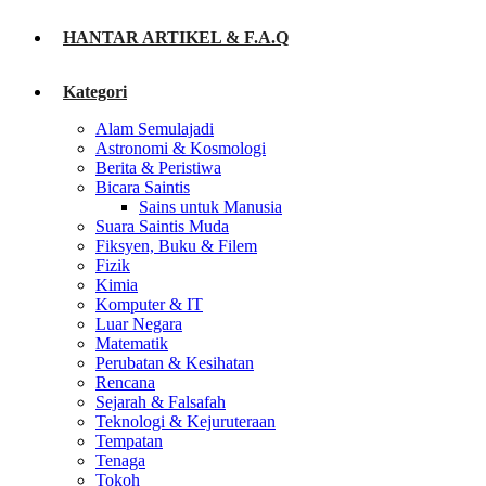
HANTAR ARTIKEL & F.A.Q
Kategori
Alam Semulajadi
Astronomi & Kosmologi
Berita & Peristiwa
Bicara Saintis
Sains untuk Manusia
Suara Saintis Muda
Fiksyen, Buku & Filem
Fizik
Kimia
Komputer & IT
Luar Negara
Matematik
Perubatan & Kesihatan
Rencana
Sejarah & Falsafah
Teknologi & Kejuruteraan
Tempatan
Tenaga
Tokoh