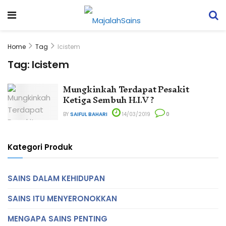
Home
Tag
Icistem
Tag:
Icistem
Mungkinkah Terdapat Pesakit
Ketiga Sembuh H.I.V ?
BY
SAIFUL BAHARI
14/03/2019
0
Kategori Produk
SAINS DALAM KEHIDUPAN
SAINS ITU MENYERONOKKAN
MENGAPA SAINS PENTING