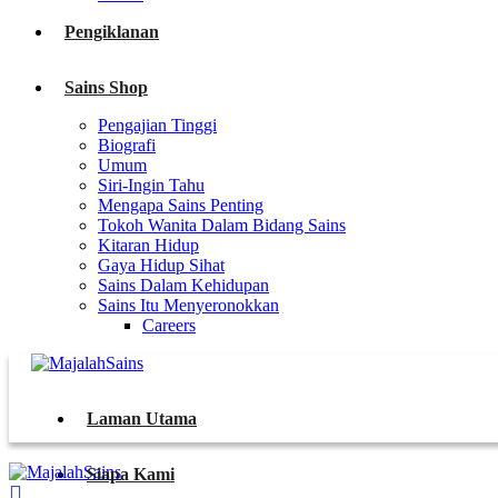
Pengiklanan
Sains Shop
Pengajian Tinggi
Biografi
Umum
Siri-Ingin Tahu
Mengapa Sains Penting
Tokoh Wanita Dalam Bidang Sains
Kitaran Hidup
Gaya Hidup Sihat
Sains Dalam Kehidupan
Sains Itu Menyeronokkan
Careers
Laman Utama
Siapa Kami