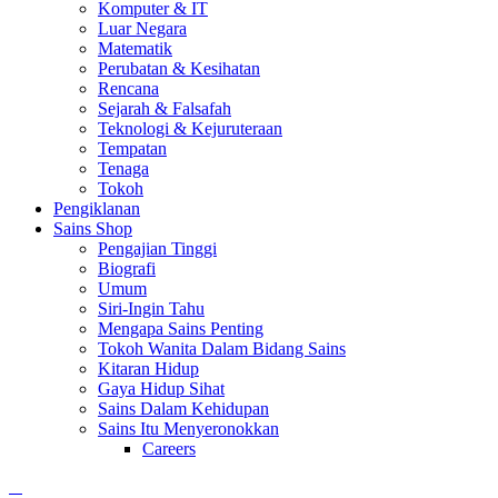
Komputer & IT
Luar Negara
Matematik
Perubatan & Kesihatan
Rencana
Sejarah & Falsafah
Teknologi & Kejuruteraan
Tempatan
Tenaga
Tokoh
Pengiklanan
Sains Shop
Pengajian Tinggi
Biografi
Umum
Siri-Ingin Tahu
Mengapa Sains Penting
Tokoh Wanita Dalam Bidang Sains
Kitaran Hidup
Gaya Hidup Sihat
Sains Dalam Kehidupan
Sains Itu Menyeronokkan
Careers