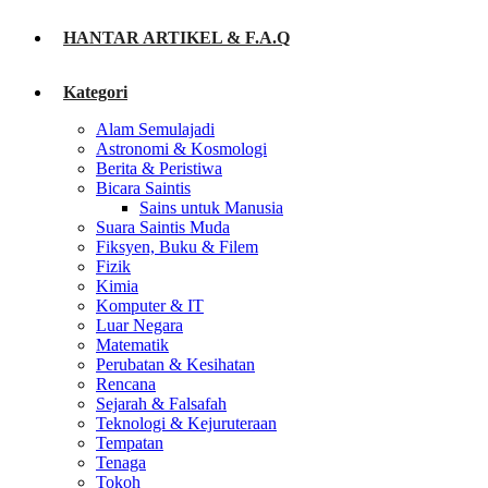
HANTAR ARTIKEL & F.A.Q
Kategori
Alam Semulajadi
Astronomi & Kosmologi
Berita & Peristiwa
Bicara Saintis
Sains untuk Manusia
Suara Saintis Muda
Fiksyen, Buku & Filem
Fizik
Kimia
Komputer & IT
Luar Negara
Matematik
Perubatan & Kesihatan
Rencana
Sejarah & Falsafah
Teknologi & Kejuruteraan
Tempatan
Tenaga
Tokoh