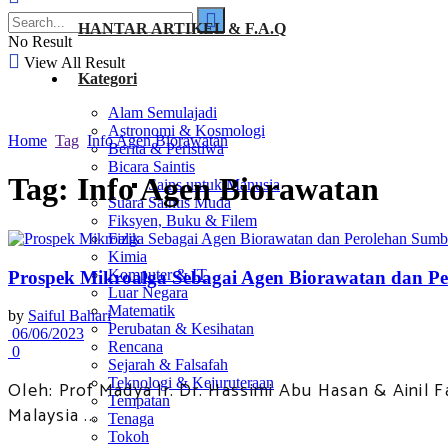
HANTAR ARTIKEL & F.A.Q
No Result
View All Result
Kategori
Alam Semulajadi
Astronomi & Kosmologi
Home
Tag
Info Agen Biorawatan
Berita & Peristiwa
Bicara Saintis
Tag:
Info Agen Biorawatan
Sains untuk Manusia
Suara Saintis Muda
Fiksyen, Buku & Filem
Fizik
Kimia
Komputer & IT
Prospek Mikroalga Sebagai Agen Biorawatan dan P
Luar Negara
Matematik
by
Saiful Bahari
Perubatan & Kesihatan
06/06/2023
Rencana
0
Sejarah & Falsafah
Teknologi & Kejuruteraan
Oleh: Prof Madya Ir. Dr. Hassimi Abu Hasan & Aini
Tempatan
Malaysia ...
Tenaga
Tokoh