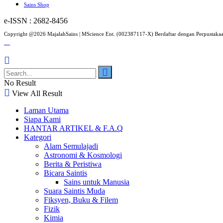
Sains Shop
e-ISSN : 2682-8456
Copyright @2026 MajalahSains | MScience Ent. (002387117-X) Berdaftar dengan Perpustaka
No Result
View All Result
Laman Utama
Siapa Kami
HANTAR ARTIKEL & F.A.Q
Kategori
Alam Semulajadi
Astronomi & Kosmologi
Berita & Peristiwa
Bicara Saintis
Sains untuk Manusia
Suara Saintis Muda
Fiksyen, Buku & Filem
Fizik
Kimia