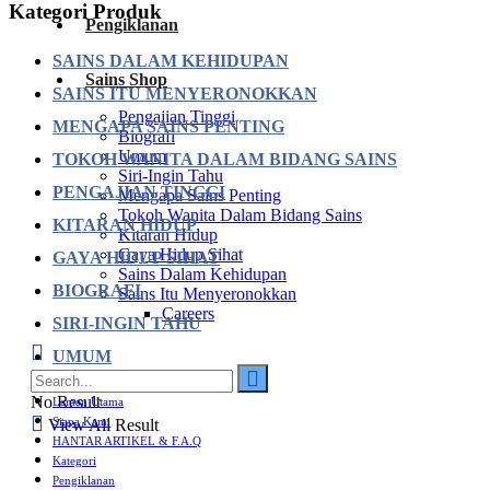
Kategori Produk
Pengiklanan
SAINS DALAM KEHIDUPAN
Sains Shop
SAINS ITU MENYERONOKKAN
Pengajian Tinggi
MENGAPA SAINS PENTING
Biografi
Umum
TOKOH WANITA DALAM BIDANG SAINS
Siri-Ingin Tahu
PENGAJIAN TINGGI
Mengapa Sains Penting
Tokoh Wanita Dalam Bidang Sains
KITARAN HIDUP
Kitaran Hidup
Gaya Hidup Sihat
GAYA HIDUP SIHAT
Sains Dalam Kehidupan
BIOGRAFI
Sains Itu Menyeronokkan
Careers
SIRI-INGIN TAHU
UMUM
No Result
Laman Utama
Siapa Kami
View All Result
HANTAR ARTIKEL & F.A.Q
Kategori
Pengiklanan