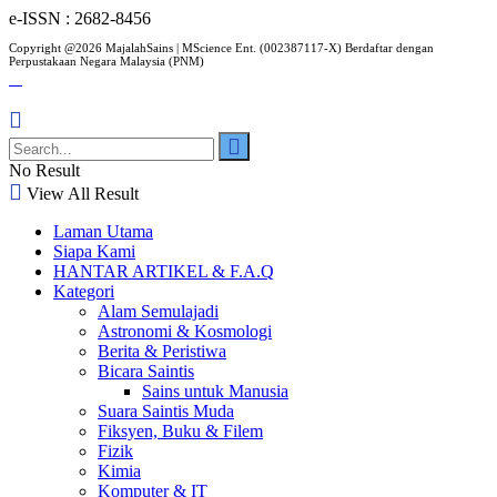
e-ISSN : 2682-8456
Copyright @2026 MajalahSains | MScience Ent. (002387117-X) Berdaftar dengan
Perpustakaan Negara Malaysia (PNM)
No Result
View All Result
Laman Utama
Siapa Kami
HANTAR ARTIKEL & F.A.Q
Kategori
Alam Semulajadi
Astronomi & Kosmologi
Berita & Peristiwa
Bicara Saintis
Sains untuk Manusia
Suara Saintis Muda
Fiksyen, Buku & Filem
Fizik
Kimia
Komputer & IT