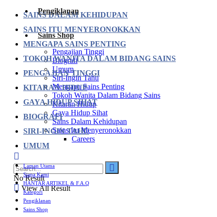
Pengiklanan
SAINS DALAM KEHIDUPAN
SAINS ITU MENYERONOKKAN
Sains Shop
MENGAPA SAINS PENTING
Pengajian Tinggi
TOKOH WANITA DALAM BIDANG SAINS
Biografi
Umum
PENGAJIAN TINGGI
Siri-Ingin Tahu
Mengapa Sains Penting
KITARAN HIDUP
Tokoh Wanita Dalam Bidang Sains
GAYA HIDUP SIHAT
Kitaran Hidup
Gaya Hidup Sihat
BIOGRAFI
Sains Dalam Kehidupan
Sains Itu Menyeronokkan
SIRI-INGIN TAHU
Careers
UMUM
Laman Utama
Siapa Kami
No Result
HANTAR ARTIKEL & F.A.Q
View All Result
Kategori
Pengiklanan
Sains Shop