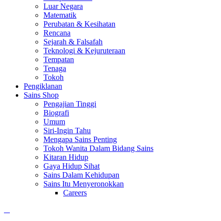
Luar Negara
Matematik
Perubatan & Kesihatan
Rencana
Sejarah & Falsafah
Teknologi & Kejuruteraan
Tempatan
Tenaga
Tokoh
Pengiklanan
Sains Shop
Pengajian Tinggi
Biografi
Umum
Siri-Ingin Tahu
Mengapa Sains Penting
Tokoh Wanita Dalam Bidang Sains
Kitaran Hidup
Gaya Hidup Sihat
Sains Dalam Kehidupan
Sains Itu Menyeronokkan
Careers