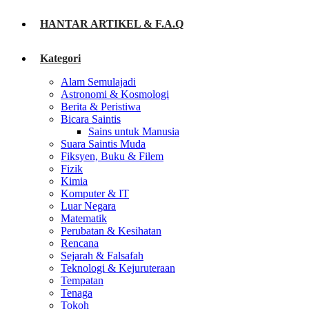
HANTAR ARTIKEL & F.A.Q
Kategori
Alam Semulajadi
Astronomi & Kosmologi
Berita & Peristiwa
Bicara Saintis
Sains untuk Manusia
Suara Saintis Muda
Fiksyen, Buku & Filem
Fizik
Kimia
Komputer & IT
Luar Negara
Matematik
Perubatan & Kesihatan
Rencana
Sejarah & Falsafah
Teknologi & Kejuruteraan
Tempatan
Tenaga
Tokoh