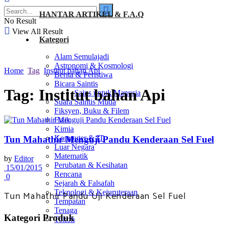
HANTAR ARTIKEL & F.A.Q
No Result
View All Result
Kategori
Alam Semulajadi
Astronomi & Kosmologi
Home
Tag
Institut bahan Api
Berita & Peristiwa
Bicara Saintis
Tag:
Institut bahan Api
Sains untuk Manusia
Suara Saintis Muda
Fiksyen, Buku & Filem
Fizik
Kimia
Komputer & IT
Tun Mahathir Menguji Pandu Kenderaan Sel Fuel
Luar Negara
Matematik
by
Editor
Perubatan & Kesihatan
15/01/2015
Rencana
0
Sejarah & Falsafah
Teknologi & Kejuruteraan
Tun Mahathir Pandu Uji Kenderaan Sel Fuel
Tempatan
Tenaga
Kategori Produk
Tokoh