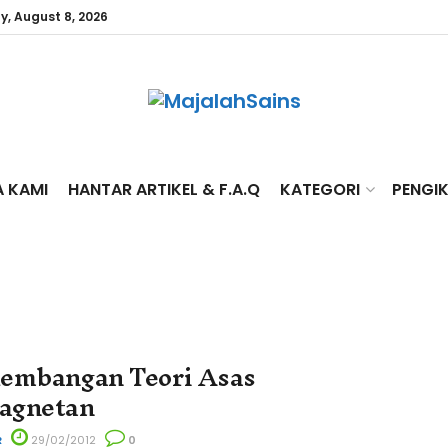
y, August 8, 2026
A KAMI
HANTAR ARTIKEL & F.A.Q
KATEGORI
PENGI
embangan Teori Asas
agnetan
R
29/02/2012
0