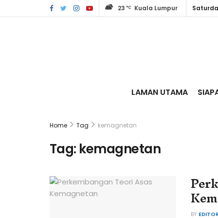
23
Kuala Lumpur
Saturda
°C
LAMAN UTAMA
SIAP
Home
Tag
kemagnetan
Tag:
kemagnetan
Perk
Kem
BY
EDITO