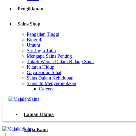
Pengiklanan
Sains Shop
Pengajian Tinggi
Biografi
Umum
Siri-Ingin Tahu
Mengapa Sains Penting
Tokoh Wanita Dalam Bidang Sains
Kitaran Hidup
Gaya Hidup Sihat
Sains Dalam Kehidupan
Sains Itu Menyeronokkan
Careers
Laman Utama
Siapa Kami