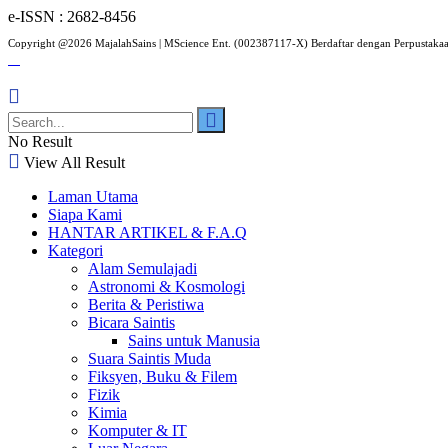
e-ISSN : 2682-8456
Copyright @2026 MajalahSains | MScience Ent. (002387117-X) Berdaftar dengan Perpustaka
No Result
View All Result
Laman Utama
Siapa Kami
HANTAR ARTIKEL & F.A.Q
Kategori
Alam Semulajadi
Astronomi & Kosmologi
Berita & Peristiwa
Bicara Saintis
Sains untuk Manusia
Suara Saintis Muda
Fiksyen, Buku & Filem
Fizik
Kimia
Komputer & IT