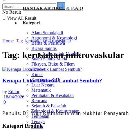
HANTAR ARTIKEL & F.A.Q
No Result
View All Result
Kategori
Alam Semulajadi
Astronomi & Kosmologi
Home
Tag
kerosakan mikrovaskular
Berita & Peristiwa
Bicara Saintis
Tag:
kerosakan mikrovaskular
Sains untuk Manusia
Suara Saintis Muda
Fiksyen, Buku & Filem
Fizik
Kimia
Komputer & IT
Kenapa Luka Diabetik Lambat Sembuh?
Luar Negara
Matematik
by
Editor
Perubatan & Kesihatan
16/04/2026
Rencana
0
Sejarah & Falsafah
Teknologi & Kejuruteraan
Penulis: Dr. Wan Ratmaazila Wan Makhtar Pensyarah Ka
Tempatan
Tenaga
Kategori Produk
Tokoh