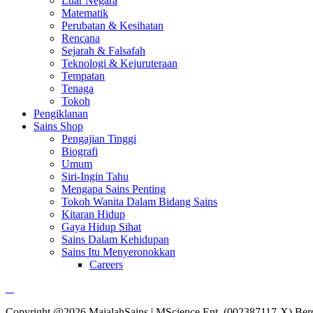
Luar Negara
Matematik
Perubatan & Kesihatan
Rencana
Sejarah & Falsafah
Teknologi & Kejuruteraan
Tempatan
Tenaga
Tokoh
Pengiklanan
Sains Shop
Pengajian Tinggi
Biografi
Umum
Siri-Ingin Tahu
Mengapa Sains Penting
Tokoh Wanita Dalam Bidang Sains
Kitaran Hidup
Gaya Hidup Sihat
Sains Dalam Kehidupan
Sains Itu Menyeronokkan
Careers
Copyright @2026 MajalahSains | MScience Ent. (002387117-X) Ber