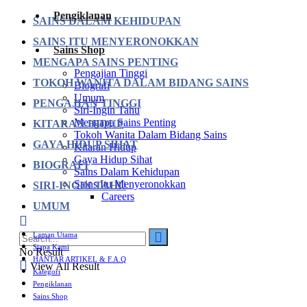
Pengiklanan
SAINS DALAM KEHIDUPAN
SAINS ITU MENYERONOKKAN
Sains Shop
MENGAPA SAINS PENTING
Pengajian Tinggi
TOKOH WANITA DALAM BIDANG SAINS
Biografi
Umum
PENGAJIAN TINGGI
Siri-Ingin Tahu
Mengapa Sains Penting
KITARAN HIDUP
Tokoh Wanita Dalam Bidang Sains
GAYA HIDUP SIHAT
Kitaran Hidup
Gaya Hidup Sihat
BIOGRAFI
Sains Dalam Kehidupan
Sains Itu Menyeronokkan
SIRI-INGIN TAHU
Careers
UMUM
Laman Utama
Siapa Kami
No Result
HANTAR ARTIKEL & F.A.Q
View All Result
Kategori
Pengiklanan
Sains Shop