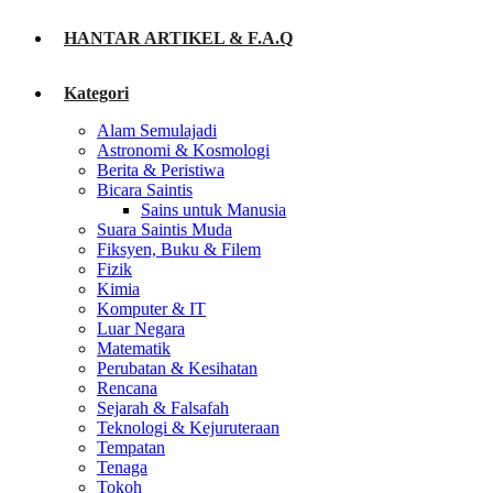
HANTAR ARTIKEL & F.A.Q
Kategori
Alam Semulajadi
Astronomi & Kosmologi
Berita & Peristiwa
Bicara Saintis
Sains untuk Manusia
Suara Saintis Muda
Fiksyen, Buku & Filem
Fizik
Kimia
Komputer & IT
Luar Negara
Matematik
Perubatan & Kesihatan
Rencana
Sejarah & Falsafah
Teknologi & Kejuruteraan
Tempatan
Tenaga
Tokoh