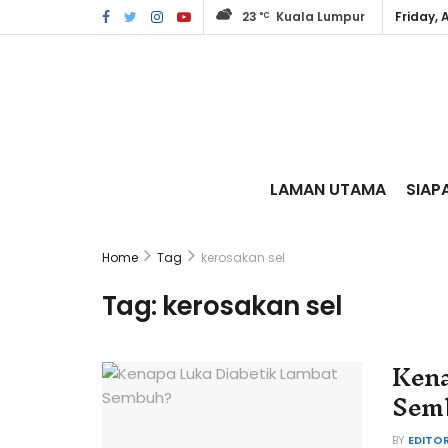
23
Kuala Lumpur
Friday, 
°C
LAMAN UTAMA
SIAP
Home
Tag
kerosakan sel
Tag:
kerosakan sel
Kena
Sem
BY
EDITO