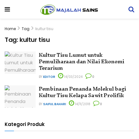
Home
Tag
kultur tisu
Tag:
kultur tisu
Kultur Tisu Lumut untuk
Pemuliharaan dan Nilai Ekonomi
Terarium
BY
EDITOR
14/03/2024
0
Pembinaan Penanda Molekul bagi
Kultur Tisu Kelapa Sawit Prolifik
BY
SAIFUL BAHARI
14/11/2018
0
Kategori Produk