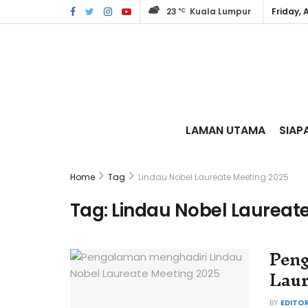
23
Kuala Lumpur
Friday, 
°C
LAMAN UTAMA
SIAP
Home
Tag
Lindau Nobel Laureate Meeting 2025
Tag:
Lindau Nobel Laureat
Peng
Laur
BY
EDITO