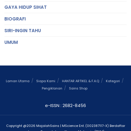
GAYA HIDUP SIHAT
BIOGRAFI
SIRI-INGIN TAHU
UMUM
Laman Utama
Siapa Kami
HANTAR ARTIKEL & F.A.Q
Kategori
Pengiklanan
Sains Shop
e-ISSN : 2682-8456
Copyright @2026 MajalahSains | MScience Ent. (002387117-X) Berdaftar