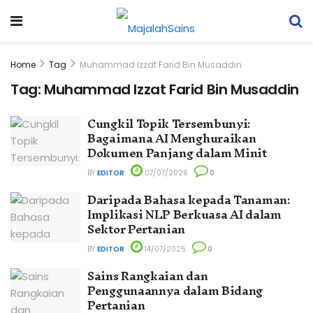
Home
Tag
Muhammad Izzat Farid Bin Musaddin
Tag:
Muhammad Izzat Farid Bin Musaddin
Cungkil Topik Tersembunyi:
Bagaimana AI Menghuraikan
Dokumen Panjang dalam Minit
BY
EDITOR
07/07/2026
0
Daripada Bahasa kepada Tanaman:
Implikasi NLP Berkuasa AI dalam
Sektor Pertanian
BY
EDITOR
14/07/2025
0
Sains Rangkaian dan
Penggunaannya dalam Bidang
Pertanian