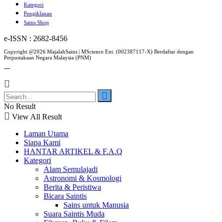
Kategori
Pengiklanan
Sains Shop
e-ISSN : 2682-8456
Copyright @2026 MajalahSains | MScience Ent. (002387117-X) Berdaftar dengan
Perpustakaan Negara Malaysia (PNM)
No Result
View All Result
Laman Utama
Siapa Kami
HANTAR ARTIKEL & F.A.Q
Kategori
Alam Semulajadi
Astronomi & Kosmologi
Berita & Peristiwa
Bicara Saintis
Sains untuk Manusia
Suara Saintis Muda