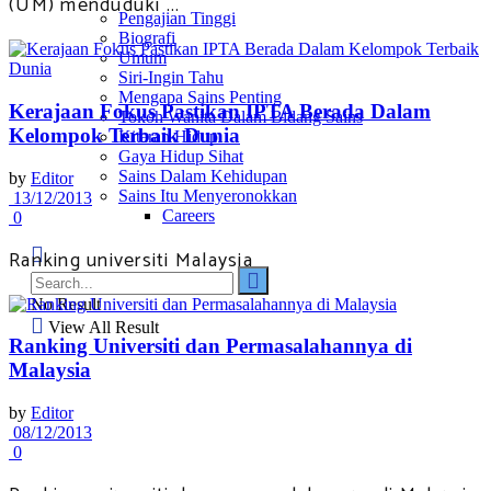
(UM) menduduki ...
Pengajian Tinggi
Biografi
Umum
Siri-Ingin Tahu
Mengapa Sains Penting
Kerajaan Fokus Pastikan IPTA Berada Dalam
Tokoh Wanita Dalam Bidang Sains
Kelompok Terbaik Dunia
Kitaran Hidup
Gaya Hidup Sihat
Sains Dalam Kehidupan
by
Editor
Sains Itu Menyeronokkan
13/12/2013
Careers
0
Ranking universiti Malaysia
No Result
View All Result
Ranking Universiti dan Permasalahannya di
Malaysia
by
Editor
08/12/2013
0