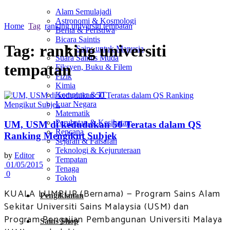
Alam Semulajadi
Astronomi & Kosmologi
Home
Tag
ranking universiti tempatan
Berita & Peristiwa
Bicara Saintis
Tag:
ranking universiti
Sains untuk Manusia
Suara Saintis Muda
tempatan
Fiksyen, Buku & Filem
Fizik
Kimia
Komputer & IT
Luar Negara
Matematik
Perubatan & Kesihatan
UM, USM di kedudukan 50 Teratas dalam QS
Rencana
Ranking Mengikut Subjek
Sejarah & Falsafah
Teknologi & Kejuruteraan
by
Editor
Tempatan
01/05/2015
Tenaga
0
Tokoh
KUALA LUMPUR (Bernama) — Program Sains Alam
Pengiklanan
Sekitar Universiti Sains Malaysia (USM) dan
Program Pengajian Pembangunan Universiti Malaya
Sains Shop