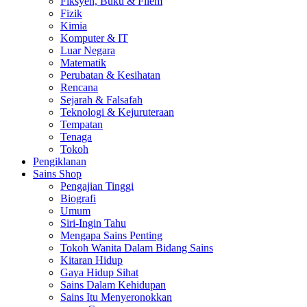
Fiksyen, Buku & Filem
Fizik
Kimia
Komputer & IT
Luar Negara
Matematik
Perubatan & Kesihatan
Rencana
Sejarah & Falsafah
Teknologi & Kejuruteraan
Tempatan
Tenaga
Tokoh
Pengiklanan
Sains Shop
Pengajian Tinggi
Biografi
Umum
Siri-Ingin Tahu
Mengapa Sains Penting
Tokoh Wanita Dalam Bidang Sains
Kitaran Hidup
Gaya Hidup Sihat
Sains Dalam Kehidupan
Sains Itu Menyeronokkan