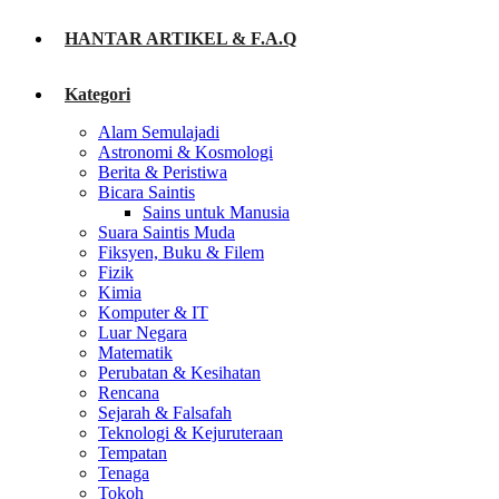
HANTAR ARTIKEL & F.A.Q
Kategori
Alam Semulajadi
Astronomi & Kosmologi
Berita & Peristiwa
Bicara Saintis
Sains untuk Manusia
Suara Saintis Muda
Fiksyen, Buku & Filem
Fizik
Kimia
Komputer & IT
Luar Negara
Matematik
Perubatan & Kesihatan
Rencana
Sejarah & Falsafah
Teknologi & Kejuruteraan
Tempatan
Tenaga
Tokoh