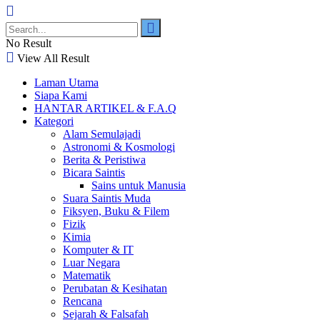
No Result
View All Result
Laman Utama
Siapa Kami
HANTAR ARTIKEL & F.A.Q
Kategori
Alam Semulajadi
Astronomi & Kosmologi
Berita & Peristiwa
Bicara Saintis
Sains untuk Manusia
Suara Saintis Muda
Fiksyen, Buku & Filem
Fizik
Kimia
Komputer & IT
Luar Negara
Matematik
Perubatan & Kesihatan
Rencana
Sejarah & Falsafah