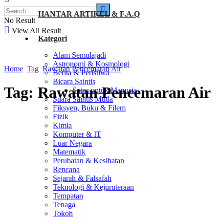
HANTAR ARTIKEL & F.A.Q
No Result
View All Result
Kategori
Alam Semulajadi
Astronomi & Kosmologi
Home
Tag
Rawatan Pencemaran Air
Berita & Peristiwa
Bicara Saintis
Tag:
Rawatan Pencemaran Air
Sains untuk Manusia
Suara Saintis Muda
Fiksyen, Buku & Filem
Fizik
Kimia
Komputer & IT
Luar Negara
Matematik
Perubatan & Kesihatan
Rencana
Sejarah & Falsafah
Teknologi & Kejuruteraan
Tempatan
Tenaga
Tokoh