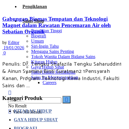
Pengiklanan
Gabungan Biomas Tempatan dan Teknologi
Sains Shop
Magnet dalam Rawatan Pencemaran Air oleh
Pengajian Tinggi
Sebatian Organik
Biografi
Umum
by
Editor
Siri-Ingin Tahu
19/01/2026
Mengapa Sains Penting
0
Tokoh Wanita Dalam Bidang Sains
Kitaran Hidup
Penulis: Dr. Tengku Shafazila Tengku Saharuddin1
Gaya Hidup Sihat
& Ainun Syamina Binti Suratman2 1Pensyarah
Sains Dalam Kehidupan
Kanan, Program Teknologi Kimia Industri, Fakulti
Sains Itu Menyeronokkan
Careers
Sains dan ...
Kategori Produk
No Result
KITARAN HIDUP
View All Result
GAYA HIDUP SIHAT
BIOGRAFI