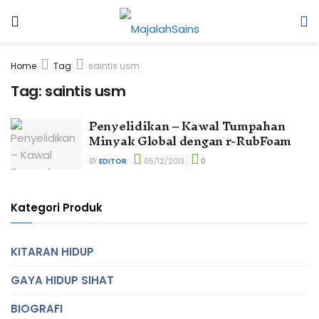
Home
Tag
saintis usm
Tag:
saintis usm
Penyelidikan – Kawal Tumpahan
Minyak Global dengan r-RubFoam
BY
EDITOR
05/12/2013
0
Kategori Produk
KITARAN HIDUP
GAYA HIDUP SIHAT
BIOGRAFI