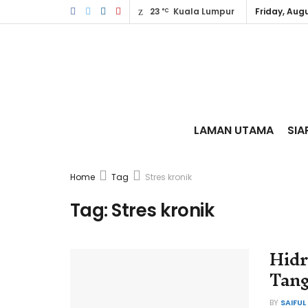
23
Kuala Lumpur
Friday, Augu
°C
LAMAN UTAMA
SIA
Home
Tag
Stres kronik
Tag:
Stres kronik
Hidr
Tang
BY
SAIFUL