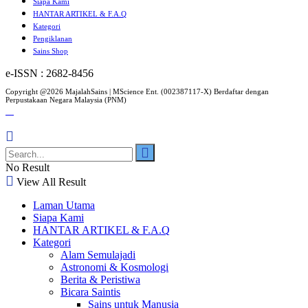
Siapa Kami
HANTAR ARTIKEL & F.A.Q
Kategori
Pengiklanan
Sains Shop
e-ISSN : 2682-8456
Copyright @2026 MajalahSains | MScience Ent. (002387117-X) Berdaftar dengan
Perpustakaan Negara Malaysia (PNM)
No Result
View All Result
Laman Utama
Siapa Kami
HANTAR ARTIKEL & F.A.Q
Kategori
Alam Semulajadi
Astronomi & Kosmologi
Berita & Peristiwa
Bicara Saintis
Sains untuk Manusia