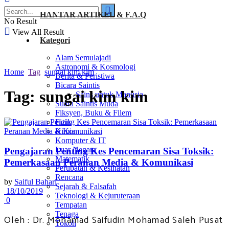
HANTAR ARTIKEL & F.A.Q
No Result
View All Result
Kategori
Alam Semulajadi
Astronomi & Kosmologi
Home
Tag
sungai kim kim
Berita & Peristiwa
Bicara Saintis
Tag:
sungai kim kim
Sains untuk Manusia
Suara Saintis Muda
Fiksyen, Buku & Filem
Fizik
Kimia
Komputer & IT
Luar Negara
Pengajaran Penting Kes Pencemaran Sisa Toksik:
Matematik
Pemerkasaan Peranan Media & Komunikasi
Perubatan & Kesihatan
Rencana
by
Saiful Bahari
Sejarah & Falsafah
18/10/2019
Teknologi & Kejuruteraan
0
Tempatan
Tenaga
Oleh : Dr. Mohamad Saifudin Mohamad Saleh Pusat
Tokoh