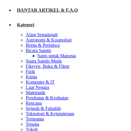
HANTAR ARTIKEL & F.A.Q
Kategori
Alam Semulajadi
Astronomi & Kosmologi
Berita & Peristiwa
Bicara Saintis
Sains untuk Manusia
Suara Saintis Muda
Fiksyen, Buku & Filem
Fizik
Kimia
Komputer & IT
Luar Negara
Matematik
Perubatan & Kesihatan
Rencana
Sejarah & Falsafah
Teknologi & Kejuruteraan
Tempatan
Tenaga
Tokoh