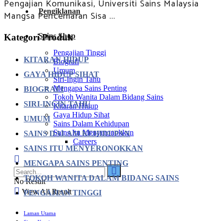
Pengajian Komunikasi, Universiti Sains Malaysia
Pengiklanan
Mangsa Pencemaran Sisa ...
Sains Shop
Kategori Produk
Pengajian Tinggi
KITARAN HIDUP
Biografi
Umum
GAYA HIDUP SIHAT
Siri-Ingin Tahu
Mengapa Sains Penting
BIOGRAFI
Tokoh Wanita Dalam Bidang Sains
SIRI-INGIN TAHU
Kitaran Hidup
Gaya Hidup Sihat
UMUM
Sains Dalam Kehidupan
Sains Itu Menyeronokkan
SAINS DALAM KEHIDUPAN
Careers
SAINS ITU MENYERONOKKAN
MENGAPA SAINS PENTING
TOKOH WANITA DALAM BIDANG SAINS
No Result
View All Result
PENGAJIAN TINGGI
Laman Utama