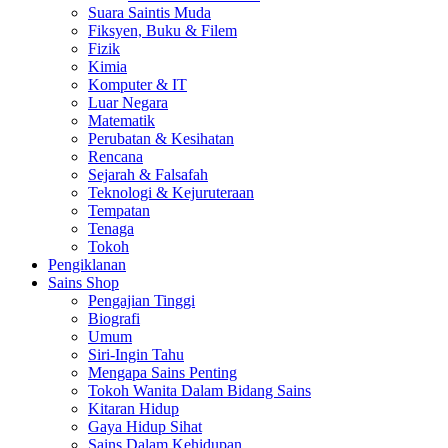
Suara Saintis Muda
Fiksyen, Buku & Filem
Fizik
Kimia
Komputer & IT
Luar Negara
Matematik
Perubatan & Kesihatan
Rencana
Sejarah & Falsafah
Teknologi & Kejuruteraan
Tempatan
Tenaga
Tokoh
Pengiklanan
Sains Shop
Pengajian Tinggi
Biografi
Umum
Siri-Ingin Tahu
Mengapa Sains Penting
Tokoh Wanita Dalam Bidang Sains
Kitaran Hidup
Gaya Hidup Sihat
Sains Dalam Kehidupan